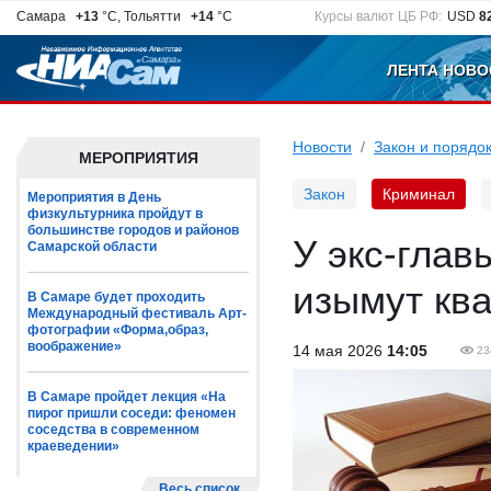
Самара
+13
°C, Тольятти
+14
°C
Курсы валют ЦБ РФ:
USD
8
ЛЕНТА НОВО
Новости
Закон и порядо
МЕРОПРИЯТИЯ
Закон
Криминал
Мероприятия в День
физкультурника пройдут в
большинстве городов и районов
У экс-глав
Самарской области
изымут кв
В Самаре будет проходить
Международный фестиваль Арт-
фотографии «Форма,образ,
воображение»
14 мая 2026
14:05
23
В Самаре пройдет лекция «На
пирог пришли соседи: феномен
соседства в современном
краеведении»
Весь список