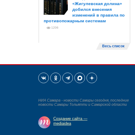
«Жигулевская долина»
добился внесения
изменений в правила по
противопожарным системам
1206
Весь список
НИА Самара - новости Самары сегодня, последние
новости Самары Тольятти и Самарской области
Создание сайта —
mediaidea