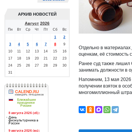
АРХИВ НОВОСТЕЙ
Август
2026
Пн
Вт
Ср
Чт
Пт
Сб
Вс
1
2
3
4
5
6
7
8
9
Отдельно в материалах 
10
11
12
13
14
15
16
оценкам, её стоимость с
17
18
19
20
21
22
23
Ранее суд также лишил 
24
25
26
27
28
29
30
занимать должности в о
31
Напомним, 13 мая 2026
получении взяток в осо
многомиллионный штра