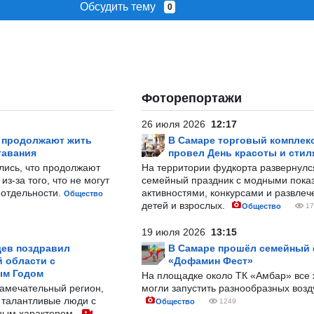
Обсудить тему
0
Фоторепортажи
26 июля 2026
12:17
р продолжают жить
В Самаре торговый комплек
тавания
провел День красоты и стил
лись, что продолжают
На территории фудкорта развернул
з-за того, что не могут
семейный праздник с модными показ
-отдельности.
активностями, конкурсами и развле
Общество
детей и взрослых.
Общество
17
19 июля 2026
13:15
ев поздравил
В Самаре прошёл семейный
 области с
«Дофамин Фест»
ым Годом
На площадке около ТК «Амбар» вс
замечательный регион,
могли запустить разнообразных воз
 талантливые люди с
Общество
1249
ным характером.