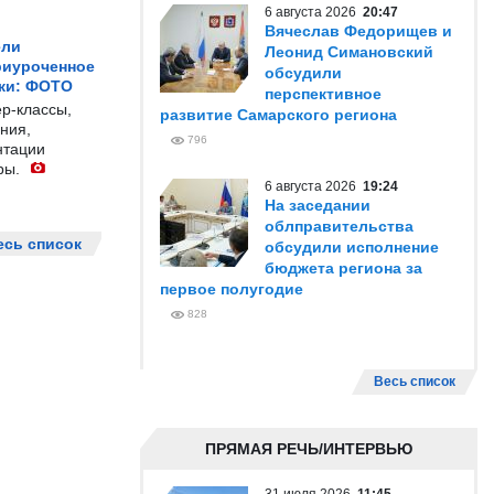
6 августа 2026
20:47
Вячеслав Федорищев и
ели
Леонид Симановский
риуроченное
обсудили
жи: ФОТО
перспективное
р-классы,
развитие Самарского региона
ния,
796
нтации
ры.
6 августа 2026
19:24
На заседании
облправительства
есь список
обсудили исполнение
бюджета региона за
первое полугодие
828
Весь список
ПРЯМАЯ РЕЧЬ/ИНТЕРВЬЮ