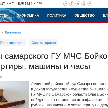
2.17
0.76
EUR
94.84
0.78
СТЕЙ
ЭКОНОМИКА
ПОЛИТИКА
ОБЩЕСТВО
БЛ
к
Криминал
Происшествия
Советы юриста
ы самарского ГУ МЧС Бойко
артиры, машины и часы
45
Ленинский районный суд Самары постано
в доход государства имущество бывшего 
ГУ МЧС по Самарской области Олега Бойк
пойдут в счёт погашения штрафа почти в 
рублей, назначенного экс-генералу по дел