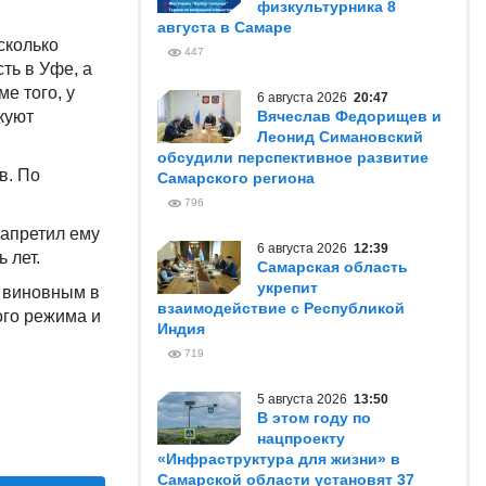
физкультурника 8
августа в Самаре
сколько
447
ть в Уфе, а
е того, у
6 августа 2026
20:47
куют
Вячеслав Федорищев и
Леонид Симановский
обсудили перспективное развитие
в. По
Самарского региона
796
запретил ему
6 августа 2026
12:39
 лет.
Самарская область
укрепит
 виновным в
взаимодействие с Республикой
ого режима и
Индия
719
5 августа 2026
13:50
В этом году по
нацпроекту
«Инфраструктура для жизни» в
Самарской области установят 37