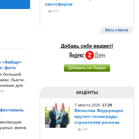
светофоров
873
Весь список
Добавь себе виджет!
с «Амбар»
я: фото
ся большой
ами, бьюти-
чениями для
28
АКЦЕНТЫ
7 августа 2026
17:29
 фестиваль
Вячеслав Федорищев
вручил госнаграды
е желающие
строителям региона
душных змеев.
395