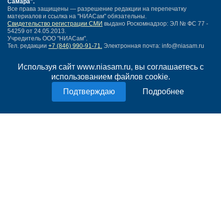
Самара"
.
Все права защищены — разрешение редакции на перепечатку
материалов и ссылка на "НИАСам" обязательны.
Свидетельство регистрации СМИ
выдано Роскомнадзор: ЭЛ № ФС 77 -
54259 от 24.05.2013.
Учредитель ООО "НИАСам".
Тел. редакции
+7 (846) 990-91-71.
Электронная почта: info@niasam.ru
Написать письмо
Используя сайт www.niasam.ru, вы соглашаетесь с
Карта сайта
использованием файлов cookie.
Нашли ошибку?
Политика конфиденциальности
Подробнее
Согласие на обработку персональных данных
18+
НИА Самара - новости Самары сегодня, последние новости Самары
Тольятти и Самарской области
Создание сайта —
mediaidea