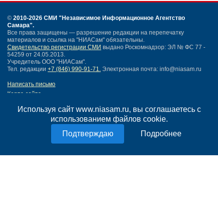
©
2010-2026 СМИ
"Независимое Информационное Агентство
Самара"
.
Все права защищены — разрешение редакции на перепечатку
материалов и ссылка на "НИАСам" обязательны.
Свидетельство регистрации СМИ
выдано Роскомнадзор: ЭЛ № ФС 77 -
54259 от 24.05.2013.
Учредитель ООО "НИАСам".
Тел. редакции
+7 (846) 990-91-71.
Электронная почта: info@niasam.ru
Написать письмо
Карта сайта
Нашли ошибку?
Используя сайт www.niasam.ru, вы соглашаетесь с
Политика конфиденциальности
использованием файлов cookie.
Согласие на обработку персональных данных
18+
Подробнее
НИА Самара - новости Самары сегодня, последние новости Самары
Тольятти и Самарской области