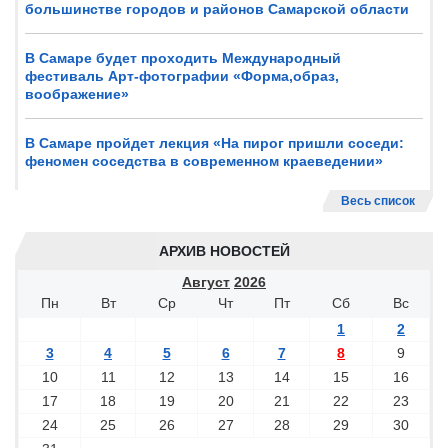
большинстве городов и районов Самарской области
В Самаре будет проходить Международный
фестиваль Арт-фотографии «Форма,образ,
воображение»
В Самаре пройдет лекция «На пирог пришли соседи:
феномен соседства в современном краеведении»
Весь список
АРХИВ НОВОСТЕЙ
Август
2026
Пн
Вт
Ср
Чт
Пт
Сб
Вс
1
2
3
4
5
6
7
8
9
10
11
12
13
14
15
16
17
18
19
20
21
22
23
24
25
26
27
28
29
30