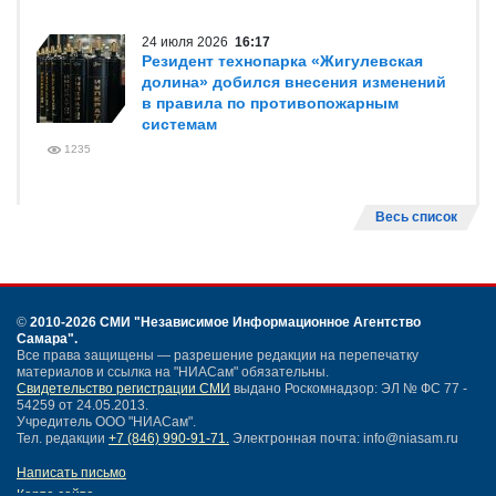
24 июля 2026
16:17
Резидент технопарка «Жигулевская
долина» добился внесения изменений
в правила по противопожарным
системам
1235
Весь список
©
2010-2026 СМИ
"Независимое Информационное Агентство
Самара"
.
Все права защищены — разрешение редакции на перепечатку
материалов и ссылка на "НИАСам" обязательны.
Свидетельство регистрации СМИ
выдано Роскомнадзор: ЭЛ № ФС 77 -
54259 от 24.05.2013.
Учредитель ООО "НИАСам".
Тел. редакции
+7 (846) 990-91-71.
Электронная почта: info@niasam.ru
Написать письмо
Карта сайта