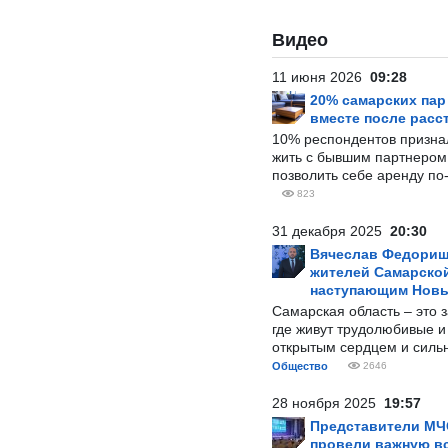
Видео
11 июня 2026
09:28
20% самарских па
вместе после расс
10% респондентов призна
жить с бывшим партнером и
позволить себе аренду по
823
31 декабря 2025
20:30
Вячеслав Федорищ
жителей Самарской
наступающим Нов
Самарская область – это 
где живут трудолюбивые и
открытым сердцем и силь
Общество
2646
28 ноября 2025
19:57
Представители МЧ
провели важную вс