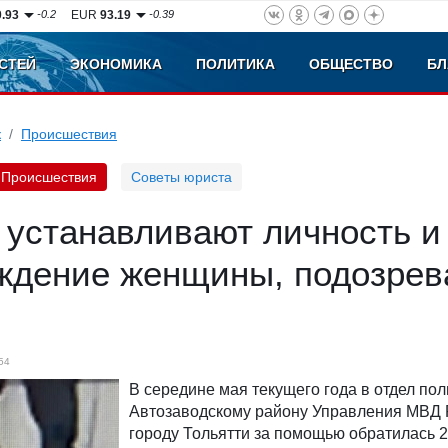
0.93
-0.2
EUR
93.19
-0.39
СТЕЙ
ЭКОНОМИКА
ПОЛИТИКА
ОБЩЕСТВО
БЛ
к
Происшествия
Происшествия
Советы юриста
 устанавливают личность и
ждение женщины, подозре
54
В середине мая текущего года в отдел по
Автозаводскому району Управления МВД 
городу Тольятти за помощью обратилась 2