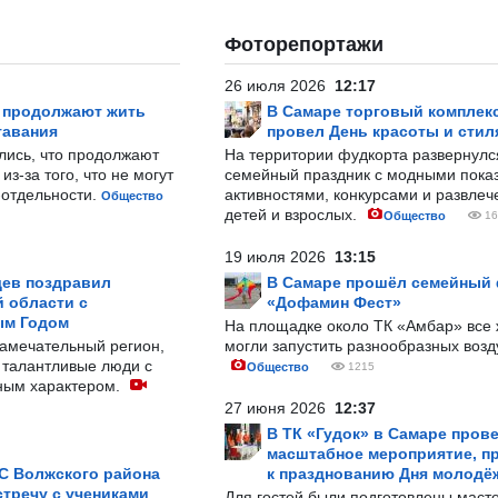
Фоторепортажи
26 июля 2026
12:17
р продолжают жить
В Самаре торговый комплек
тавания
провел День красоты и стил
лись, что продолжают
На территории фудкорта развернул
з-за того, что не могут
семейный праздник с модными показ
-отдельности.
активностями, конкурсами и развле
Общество
детей и взрослых.
Общество
16
19 июля 2026
13:15
ев поздравил
В Самаре прошёл семейный
 области с
«Дофамин Фест»
ым Годом
На площадке около ТК «Амбар» вс
замечательный регион,
могли запустить разнообразных воз
 талантливые люди с
Общество
1215
ным характером.
27 июня 2026
12:37
В ТК «Гудок» в Самаре пров
масштабное мероприятие, п
С Волжского района
к празднованию Дня молодё
тречу с учениками
Для гостей были подготовлены масте