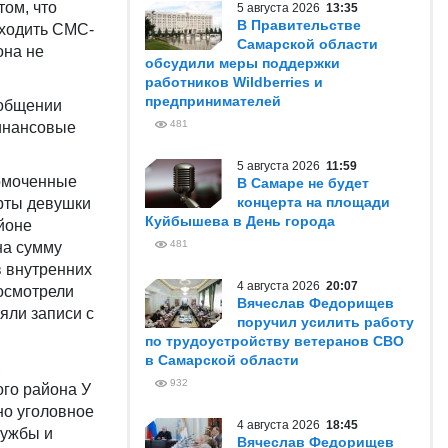
том, что
5 августа 2026
13:35
В Правительстве
иходить СМС-
Самарской области
она не
обсудили меры поддержки
работников Wildberries и
предпринимателей
ообщении
481
финансовые
5 августа 2026
11:59
омоченные
В Самаре не будет
концерта на площади
арты девушки
Куйбышева в День города
йоне
481
на сумму
в внутренних
4 августа 2026
20:07
 осмотрели
Вячеслав Федорищев
яли записи с
поручил усилить работу
по трудоустройству ветеранов СВО
в Самарской области
,
932
го района У
но уголовное
4 августа 2026
18:45
лужбы и
Вячеслав Федорищев