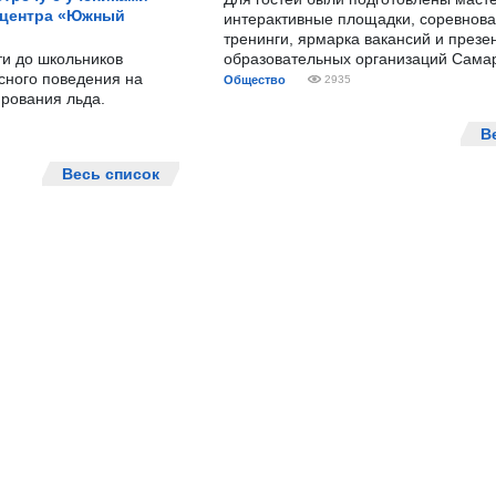
 центра «Южный
интерактивные площадки, соревнова
тренинги, ярмарка вакансий и презе
ти до школьников
образовательных организаций Сама
сного поведения на
Общество
2935
рования льда.
В
Весь список