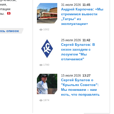
ния,
31 июля 2026
11:45
нтации
Андрей Карпочев: «Мы
ры.
стремимся вывести
„Татры“ из
эксплуатации»
1002
есь список
25 июля 2026
11:42
Сергей Булатов: В
сезон заходим с
лозунгом "Мы
отличаемся"
1780
15 июля 2026
13:27
Сергей Булатов о
"Крыльях Советов":
Мы понимаем – нам
есть, что поправлять
1974