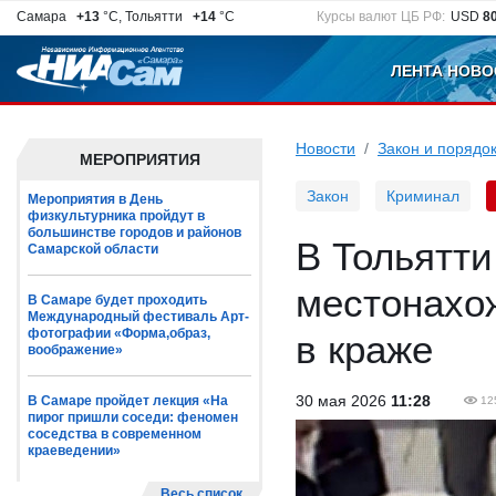
Самара
+13
°C, Тольятти
+14
°C
Курсы валют ЦБ РФ:
USD
8
ЛЕНТА НОВО
Новости
Закон и порядо
МЕРОПРИЯТИЯ
Закон
Криминал
Мероприятия в День
физкультурника пройдут в
большинстве городов и районов
В Тольятти
Самарской области
местонахо
В Самаре будет проходить
Международный фестиваль Арт-
фотографии «Форма,образ,
в краже
воображение»
30 мая 2026
11:28
В Самаре пройдет лекция «На
12
пирог пришли соседи: феномен
соседства в современном
краеведении»
Весь список