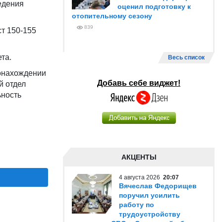
едения
оценил подготовку к
отопительному сезону
839
ст 150-155
та.
Весь список
тонахождении
Добавь себе виджет!
й отдел
ьность
АКЦЕНТЫ
4 августа 2026
20:07
Вячеслав Федорищев
поручил усилить
работу по
трудоустройству