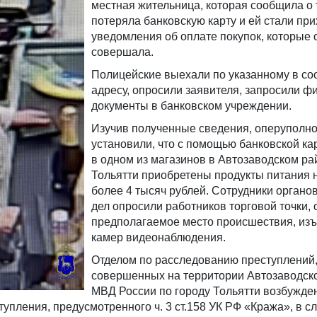
местная жительница, которая сообщила о 
потеряла банковскую карту и ей стали пр
уведомления об оплате покупок, которые 
совершала.
Полицейские выехали по указанному в с
адресу, опросили заявителя, запросили 
документы в банковском учреждении.
Изучив полученные сведения, оперуполн
установили, что с помощью банковской к
в одном из магазинов в Автозаводском ра
Тольятти приобретены продукты питания 
более 4 тысяч рублей. Сотрудники органо
дел опросили работников торговой точки,
предполагаемое место происшествия, изъ
камер видеонаблюдения.
Отделом по расследованию преступлений
совершенных на территории Автозаводско
МВД России по городу Тольятти возбужде
тупления, предусмотренного ч. 3 ст.158 УК РФ «Кража», в с