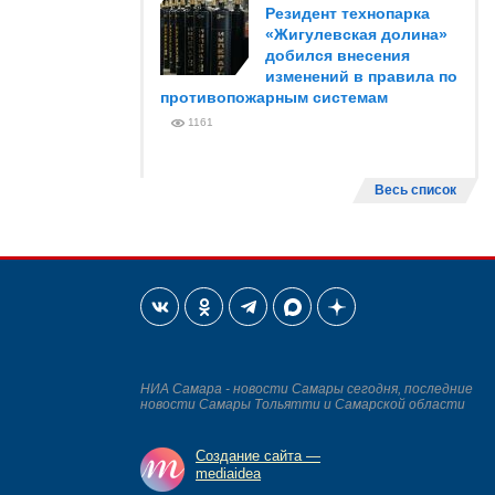
Резидент технопарка
«Жигулевская долина»
добился внесения
изменений в правила по
противопожарным системам
1161
Весь список
НИА Самара - новости Самары сегодня, последние
новости Самары Тольятти и Самарской области
Создание сайта —
mediaidea