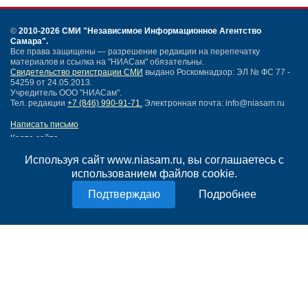
©
2010-2026 СМИ
"Независимое Информационное Агентство
Самара"
.
Все права защищены — разрешение редакции на перепечатку
материалов и ссылка на "НИАСам" обязательны.
Свидетельство регистрации СМИ
выдано Роскомнадзор: ЭЛ № ФС 77 -
54259 от 24.05.2013.
Учредитель ООО "НИАСам".
Тел. редакции
+7 (846) 990-91-71.
Электронная почта: info@niasam.ru
Написать письмо
Карта сайта
Нашли ошибку?
Используя сайт www.niasam.ru, вы соглашаетесь с
Политика конфиденциальности
использованием файлов cookie.
Согласие на обработку персональных данных
18+
Подробнее
НИА Самара - новости Самары сегодня, последние новости Самары
Тольятти и Самарской области