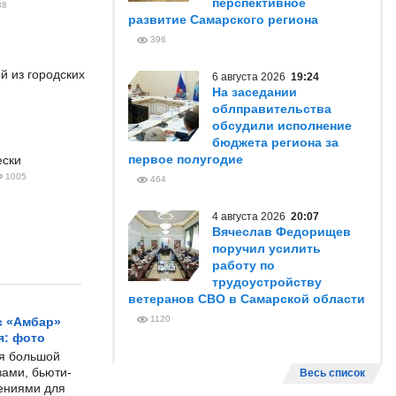
перспективное
38
развитие Самарского региона
396
й из городских
6 августа 2026
19:24
На заседании
облправительства
обсудили исполнение
бюджета региона за
первое полугодие
ески
1005
464
4 августа 2026
20:07
Вячеслав Федорищев
поручил усилить
работу по
трудоустройству
ветеранов СВО в Самарской области
1120
с «Амбар»
я: фото
ся большой
ами, бьюти-
Весь список
чениями для