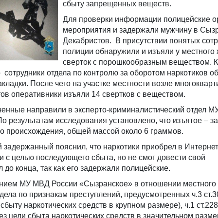
сбыту запрещенных веществ.
Для проверки информации полицейские о
мероприятия и задержали мужчину в Сызр
Декабристов. В присутствии понятых сот
полиции обнаружили и изъяли у местного
сверток с порошкообразным веществом. К
 сотрудники отдела по контролю за оборотом наркотиков о
акладки. После чего на участке местности возле многоквар
ов оперативники изъяли 14 свертков с веществом.
енные направили в эксперто-криминалистический отдел М
По результатам исследования установлено, что изъятое – 
о происхождения, общей массой около 6 граммов.
й задержанный пояснил, что наркотики приобрел в Интерне
и с целью последующего сбыта, но не смог довести свой
до конца, так как его задержали полицейские.
нием МУ МВД России «Сызранское» в отношении местного
ела по признакам преступлений, предусмотренных ч.3 ст.30 
сбыту наркотических средств в крупном размере), ч.1 ст.22
ез цели сбыта наркотических средств в значительном разме