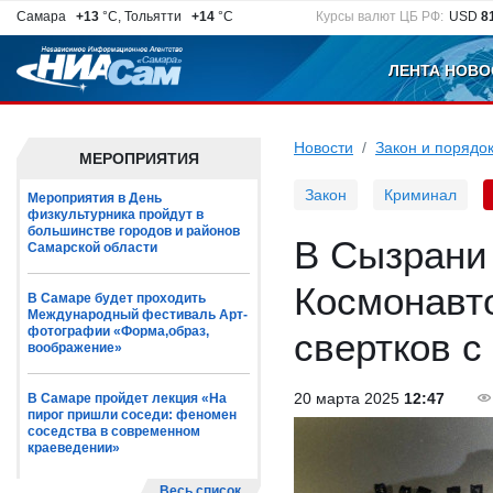
Самара
+13
°C, Тольятти
+14
°C
Курсы валют ЦБ РФ:
USD
8
ЛЕНТА НОВО
Новости
Закон и порядо
МЕРОПРИЯТИЯ
Закон
Криминал
Мероприятия в День
физкультурника пройдут в
большинстве городов и районов
В Сызрани 
Самарской области
Космонавт
В Самаре будет проходить
Международный фестиваль Арт-
фотографии «Форма,образ,
свертков с
воображение»
20 марта 2025
12:47
В Самаре пройдет лекция «На
пирог пришли соседи: феномен
соседства в современном
краеведении»
Весь список