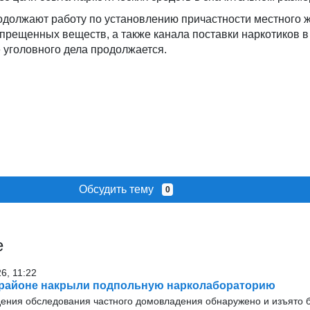
одолжают работу по установлению причастности местного ж
апрещенных веществ, а также канала поставки наркотиков 
 уголовного дела продолжается.
Обсудить тему
0
е
6, 11:22
 районе накрыли подпольную нарколабораторию
дения обследования частного домовладения обнаружено и изъято б