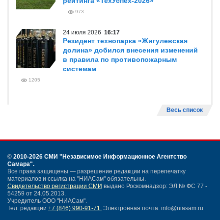
рейтинга «ТехУспех-2026»
973
24 июля 2026
16:17
Резидент технопарка «Жигулевская
долина» добился внесения изменений
в правила по противопожарным
системам
1205
Весь список
©
2010-2026 СМИ
"Независимое Информационное Агентство
Самара"
.
Все права защищены — разрешение редакции на перепечатку
материалов и ссылка на "НИАСам" обязательны.
Свидетельство регистрации СМИ
выдано Роскомнадзор: ЭЛ № ФС 77 -
54259 от 24.05.2013.
Учредитель ООО "НИАСам".
Тел. редакции
+7 (846) 990-91-71.
Электронная почта: info@niasam.ru