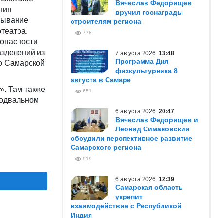
Вячеслав Федорищев
ния
вручил госнаграды
тывание
строителям региона
театра.
778
зопасности
зделений из
7 августа 2026
13:48
Программа Дня
по Самарской
физкультурника 8
августа в Самаре
». Там также
651
подвальном
6 августа 2026
20:47
Вячеслав Федорищев и
Леонид Симановский
обсудили перспективное развитие
Самарского региона
919
6 августа 2026
12:39
Самарская область
укрепит
взаимодействие с Республикой
Индия