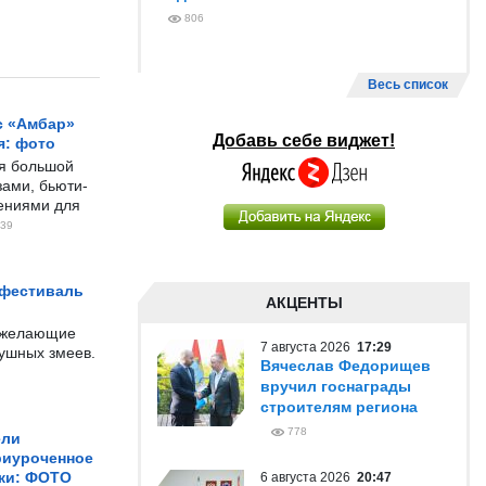
806
Весь список
с «Амбар»
Добавь себе виджет!
я: фото
ся большой
ами, бьюти-
чениями для
39
 фестиваль
АКЦЕНТЫ
е желающие
7 августа 2026
17:29
душных змеев.
Вячеслав Федорищев
вручил госнаграды
строителям региона
778
ели
риуроченное
жи: ФОТО
6 августа 2026
20:47