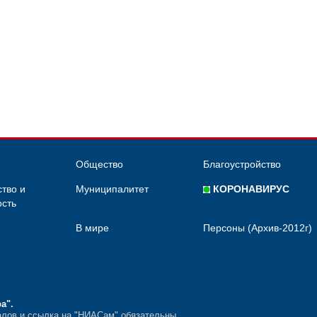
Общество
Благоустройство
тво и
Муниципалитет
КОРОНАВИРУС
сть
В мире
Персоны (Архив-2012г)
ра"
.
лов и ссылка на "НИАСам" обязательны.