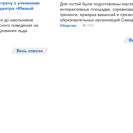
тречу с учениками
Для гостей были подготовлены масте
 центра «Южный
интерактивные площадки, соревнова
тренинги, ярмарка вакансий и презе
ти до школьников
образовательных организаций Сама
сного поведения на
Общество
2983
рования льда.
В
Весь список