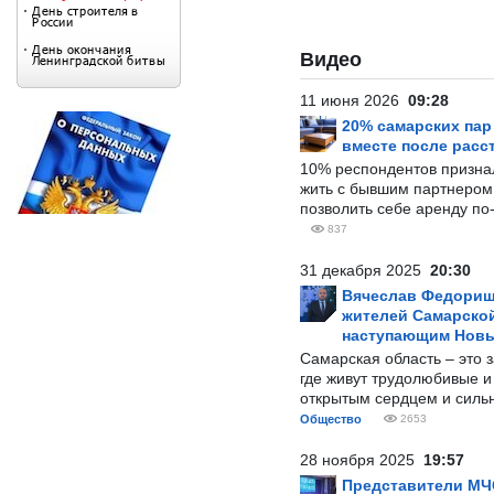
Видео
11 июня 2026
09:28
20% самарских па
вместе после расс
10% респондентов призна
жить с бывшим партнером и
позволить себе аренду по
837
31 декабря 2025
20:30
Вячеслав Федорищ
жителей Самарской
наступающим Нов
Самарская область – это 
где живут трудолюбивые и
открытым сердцем и силь
Общество
2653
28 ноября 2025
19:57
Представители МЧ