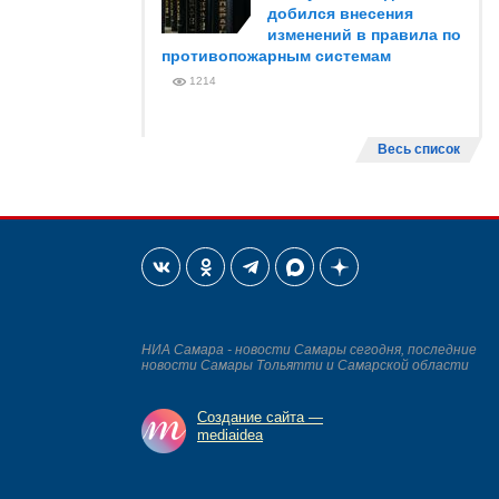
добился внесения
изменений в правила по
противопожарным системам
1214
Весь список
НИА Самара - новости Самары сегодня, последние
новости Самары Тольятти и Самарской области
Создание сайта —
mediaidea