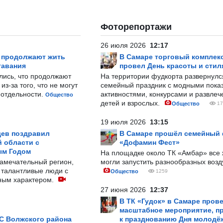
Фоторепортажи
26 июля 2026
12:17
р продолжают жить
В Самаре торговый комплек
тавания
провел День красоты и стил
лись, что продолжают
На территории фудкорта развернул
з-за того, что не могут
семейный праздник с модными показ
-отдельности.
активностями, конкурсами и развле
Общество
детей и взрослых.
Общество
17
19 июля 2026
13:15
ев поздравил
В Самаре прошёл семейный
 области с
«Дофамин Фест»
ым Годом
На площадке около ТК «Амбар» вс
замечательный регион,
могли запустить разнообразных воз
 талантливые люди с
Общество
1259
ным характером.
27 июня 2026
12:37
В ТК «Гудок» в Самаре пров
масштабное мероприятие, п
С Волжского района
к празднованию Дня молодё