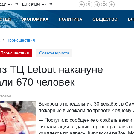
2.17
0.76
EUR
94.84
0.78
СТЕЙ
ЭКОНОМИКА
ПОЛИТИКА
ОБЩЕСТВО
БЛ
к
Происшествия
Происшествия
Советы юриста
з ТЦ Letout накануне
ли 670 человек
2528
Вечером в понедельник, 30 декабря, в Са
пожарные выезжали по тревоге к одному 
— Поступило сообщение о срабатывании
сигнализации в здании торгово-развлекат
комплекса по адресу: Кировский район, М