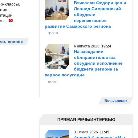
Вячеслав Федорищев и
р-классы,
Леонид Симановский
ния,
обсудили
нтации
перспективное
ры.
развитие Самарского региона
918
есь список
6 августа 2026
19:24
На заседании
облправительства
обсудили исполнение
бюджета региона за
первое полугодие
907
Весь список
ПРЯМАЯ РЕЧЬ/ИНТЕРВЬЮ
31 июля 2026
11:45
Андрей Карпочев: «Мы