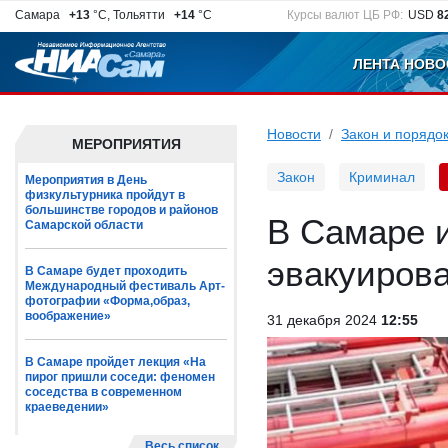
Самара
+13
°C, Тольятти
+14
°C
Курсы валют ЦБ РФ:
USD
8
ЛЕНТА НОВО
Новости
Закон и порядо
МЕРОПРИЯТИЯ
Закон
Криминал
Мероприятия в День
физкультурника пройдут в
большинстве городов и районов
В Самаре и
Самарской области
эвакуирова
В Самаре будет проходить
Международный фестиваль Арт-
фотографии «Форма,образ,
воображение»
31 декабря 2024
12:55
В Самаре пройдет лекция «На
пирог пришли соседи: феномен
соседства в современном
краеведении»
Весь список