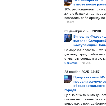
20% самарских па
вместе после расс
10% респондентов призна
жить с бывшим партнером и
позволить себе аренду по
823
31 декабря 2025
20:30
Вячеслав Федорищ
жителей Самарской
наступающим Нов
Самарская область – это 
где живут трудолюбивые и
открытым сердцем и силь
Общество
2647
28 ноября 2025
19:57
Представители МЧ
провели важную вс
образовательного
город»
Целью визита было донес
ключевые правила безопа
водоемах в период форми