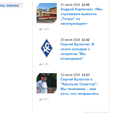
31 июля 2026
11:45
есь список
Андрей Карпочев: «Мы
стремимся вывести
„Татры“ из
эксплуатации»
1009
25 июля 2026
11:42
Сергей Булатов: В
сезон заходим с
лозунгом "Мы
отличаемся"
1785
15 июля 2026
13:27
Сергей Булатов о
"Крыльях Советов":
Мы понимаем – нам
есть, что поправлять
1977