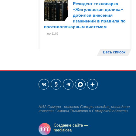
Резидент технопарка
«Жигулевская долина»
добился внесения
изменений в правила по
противопожарным системам
1167
Весь список
НИА Самара - новости Самары сегодня, последние
новости Самары Тольятти и Самарской области
Создание сайта —
mediaidea