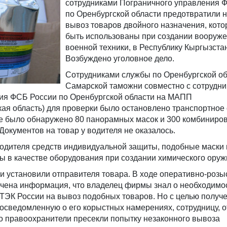
сотрудниками Пограничного управления 
по Оренбургской области предотвратили 
вывоз товаров двойного назначения, кото
быть использованы при создании вооруже
военной техники, в Республику Кыргызста
Возбуждено уголовное дело.
Сотрудниками службы по Оренбургской о
Самарской таможни совместно с сотрудн
ия ФСБ России по Оренбургской области на МАПП
ая область) для проверки было остановлено транспортное 
е было обнаружено 80 панорамных масок и 300 комбиниро
Документов на товар у водителя не оказалось.
водителя средств индивидуальной защиты, подобные маски
ы в качестве оборудования при создании химического оруж
и установили отправителя товара. В ходе оперативно-розы
чена информация, что владелец фирмы знал о необходимо
ТЭК России на вывоз подобных товаров. Но с целью получ
 осведомленную о его корыстных намерениях, сотрудницу, 
ко правоохранители пресекли попытку незаконного вывоза