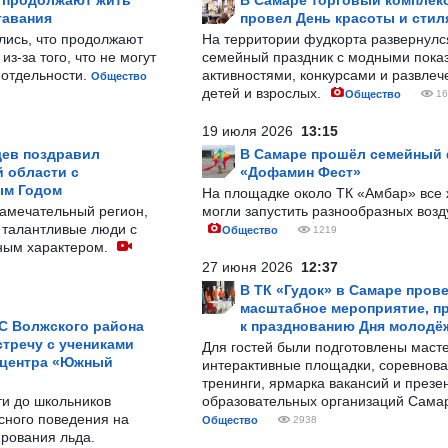
р продолжают жить
В Самаре торговый комплек
тавания
провел День красоты и стил
лись, что продолжают
На территории фудкорта развернул
з-за того, что не могут
семейный праздник с модными показ
-отдельности.
активностями, конкурсами и развле
Общество
детей и взрослых.
Общество
16
19 июля 2026
13:15
ев поздравил
В Самаре прошёл семейный
 области с
«Дофамин Фест»
ым Годом
На площадке около ТК «Амбар» вс
замечательный регион,
могли запустить разнообразных воз
 талантливые люди с
Общество
1219
ным характером.
27 июня 2026
12:37
В ТК «Гудок» в Самаре пров
масштабное мероприятие, п
С Волжского района
к празднованию Дня молодё
тречу с учениками
Для гостей были подготовлены масте
 центра «Южный
интерактивные площадки, соревнова
тренинги, ярмарка вакансий и презе
ти до школьников
образовательных организаций Сама
сного поведения на
Общество
2938
рования льда.