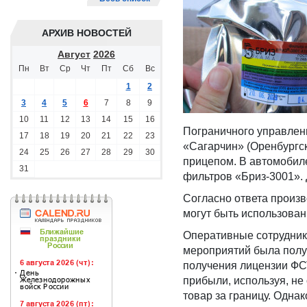
АРХИВ НОВОСТЕЙ
Август
2026
Пн
Вт
Ср
Чт
Пт
Сб
Вс
1
2
3
4
5
6
7
8
9
10
11
12
13
14
15
16
Пограничного управлен
17
18
19
20
21
22
23
«Сагарчин» (Оренбургск
24
25
26
27
28
29
30
прицепом. В автомобил
31
фильтров «Бриз-3001». 
Согласно ответа произ
могут быть использован
Оперативные сотрудник
мероприятий была полу
получения лицензии ФС
прибыли, используя, не
товар за границу. Одна