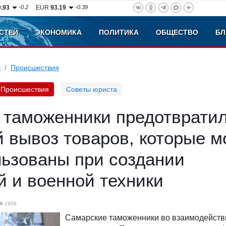
0.93
-0.2
EUR
93.19
-0.39
СТЕЙ
ЭКОНОМИКА
ПОЛИТИКА
ОБЩЕСТВО
БЛ
к
Происшествия
Происшествия
Советы юриста
 таможенники предотврати
 вывоз товаров, которые м
льзованы при создании
 и военной техники
1959
Самарские таможенники во взаимодейств