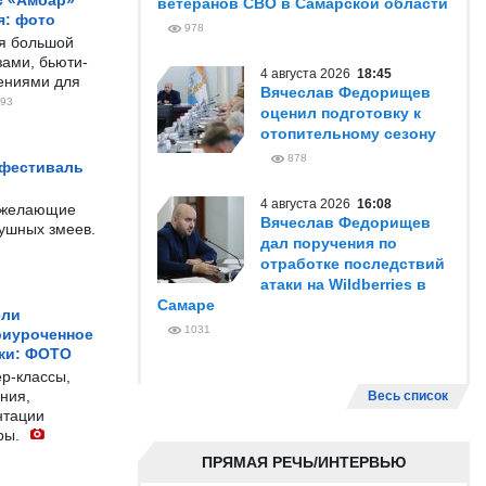
с «Амбар»
ветеранов СВО в Самарской области
я: фото
978
ся большой
ами, бьюти-
4 августа 2026
18:45
чениями для
Вячеслав Федорищев
93
оценил подготовку к
отопительному сезону
878
 фестиваль
4 августа 2026
16:08
е желающие
Вячеслав Федорищев
душных змеев.
дал поручения по
отработке последствий
атаки на Wildberries в
Самаре
ели
1031
риуроченное
жи: ФОТО
р-классы,
ния,
Весь список
нтации
ры.
ПРЯМАЯ РЕЧЬ/ИНТЕРВЬЮ