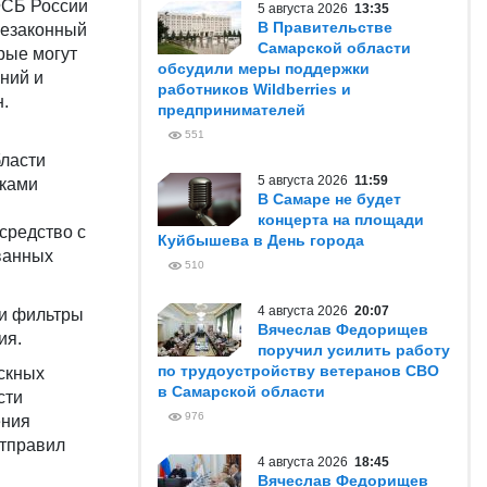
ФСБ России
5 августа 2026
13:35
В Правительстве
незаконный
Самарской области
рые могут
обсудили меры поддержки
ний и
работников Wildberries и
н.
предпринимателей
551
бласти
5 августа 2026
11:59
иками
В Самаре не будет
концерта на площади
средство с
Куйбышева в День города
ванных
510
4 августа 2026
20:07
 и фильтры
Вячеслав Федорищев
ия.
поручил усилить работу
по трудоустройству ветеранов СВО
скных
в Самарской области
сти
976
ения
отправил
4 августа 2026
18:45
Вячеслав Федорищев