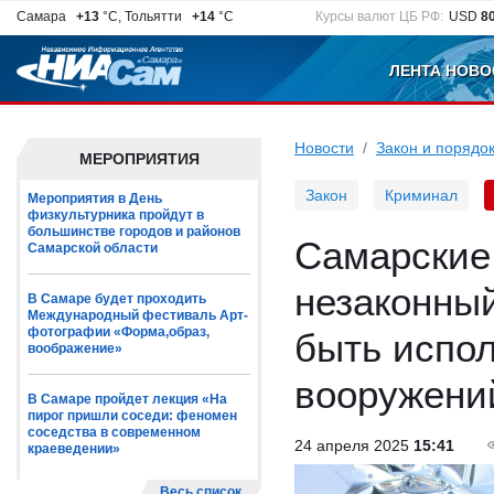
Самара
+13
°C, Тольятти
+14
°C
Курсы валют ЦБ РФ:
USD
8
ЛЕНТА НОВО
Новости
Закон и порядо
МЕРОПРИЯТИЯ
Закон
Криминал
Мероприятия в День
физкультурника пройдут в
большинстве городов и районов
Самарские
Самарской области
незаконный
В Самаре будет проходить
Международный фестиваль Арт-
фотографии «Форма,образ,
быть испо
воображение»
вооружений
В Самаре пройдет лекция «На
пирог пришли соседи: феномен
соседства в современном
24 апреля 2025
15:41
краеведении»
Весь список