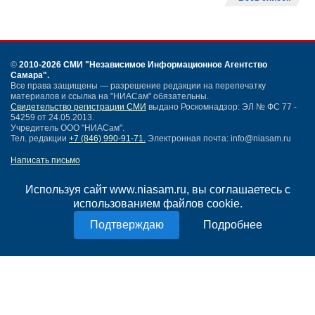
©
2010-2026 СМИ
"Независимое Информационное Агентство
Самара"
.
Все права защищены — разрешение редакции на перепечатку
материалов и ссылка на "НИАСам" обязательны.
Свидетельство регистрации СМИ
выдано Роскомнадзор: ЭЛ № ФС 77 -
54259 от 24.05.2013.
Учредитель ООО "НИАСам".
Тел. редакции
+7 (846) 990-91-71.
Электронная почта: info@niasam.ru
Написать письмо
Карта сайта
Нашли ошибку?
Используя сайт www.niasam.ru, вы соглашаетесь с
Политика конфиденциальности
использованием файлов cookie.
Согласие на обработку персональных данных
Подробнее
18+
НИА Самара - новости Самары сегодня, последние новости Самары