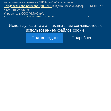
материалов и ссылка на "НИАСам" обязательны.
Свидетельство регистрации СМИ
выдано Роскомнадзор: ЭЛ № ФС 77 -
54259 от 24.05.2013.
Учредитель ООО "НИАСам".
Тел. редакции
+7 (846) 990-91-71.
Электронная почта: info@niasam.ru
Написать письмо
Используя сайт www.niasam.ru, вы соглашаетесь с
Карта сайта
использованием файлов cookie.
Нашли ошибку?
Подробнее
Политика конфиденциальности
Согласие на обработку персональных данных
18+
НИА Самара - новости Самары сегодня, последние новости Самары
Тольятти и Самарской области
Создание сайта —
mediaidea