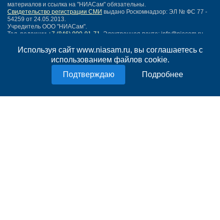
материалов и ссылка на "НИАСам" обязательны.
Свидетельство регистрации СМИ
выдано Роскомнадзор: ЭЛ № ФС 77 -
54259 от 24.05.2013.
Учредитель ООО "НИАСам".
Тел. редакции
+7 (846) 990-91-71.
Электронная почта: info@niasam.ru
Написать письмо
Используя сайт www.niasam.ru, вы соглашаетесь с
Карта сайта
использованием файлов cookie.
Нашли ошибку?
Подробнее
Политика конфиденциальности
Согласие на обработку персональных данных
18+
НИА Самара - новости Самары сегодня, последние новости Самары
Тольятти и Самарской области
Создание сайта —
mediaidea