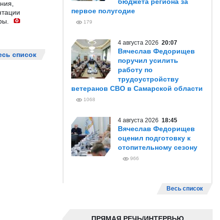
бюджета региона за
ния,
первое полугодие
нтации
ры.
179
4 августа 2026
20:07
Вячеслав Федорищев
есь список
поручил усилить
работу по
трудоустройству
ветеранов СВО в Самарской области
1068
4 августа 2026
18:45
Вячеслав Федорищев
оценил подготовку к
отопительному сезону
966
Весь список
ПРЯМАЯ РЕЧЬ/ИНТЕРВЬЮ