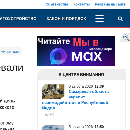
Об агентстве
Контакты
Реклама на сайте
АГОУСТРОЙСТВО
ЗАКОН И ПОРЯДОК
 животных
евали
В ЦЕНТРЕ ВНИМАНИЯ
6 августа 2026
12:39
Самарская область
укрепит
й день
взаимодействие с Республикой
жского
Индия
342
ивному
5 августа 2026
13:50
бряным