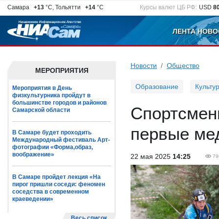
Самара
+13
°C, Тольятти
+14
°C
Курсы валют ЦБ РФ:
USD
8
ЛЕНТА НОВО
Новости
Общество
МЕРОПРИЯТИЯ
Образование
Культу
Мероприятия в День
физкультурника пройдут в
большинстве городов и районов
Спортсмен
Самарской области
первые ме
В Самаре будет проходить
Международный фестиваль Арт-
фотографии «Форма,образ,
воображение»
22 мая 2025
14:25
79
В Самаре пройдет лекция «На
пирог пришли соседи: феномен
соседства в современном
краеведении»
Весь список