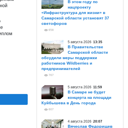
В этом году по
рной
нацпроекту
«Инфраструктура для жизни» в
Самарской области установят 37
о
светофоров
не
658
Диплом
5 августа 2026
13:35
В Правительстве
Самарской области
обсудили меры поддержки
работников Wildberries и
предпринимателей
767
5 августа 2026
11:59
В Самаре не будет
концерта на площади
Куйбышева в День города
607
4 августа 2026
20:07
Вячеслав Федорищев