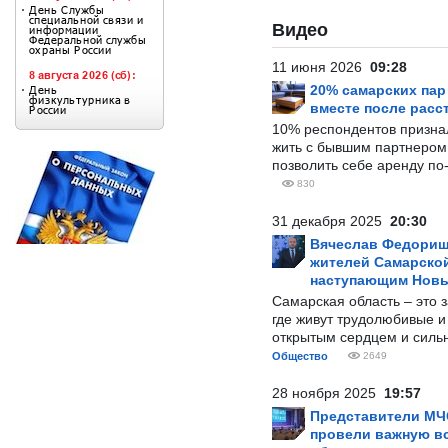
Видео
11 июня 2026
09:28
20% самарских па
вместе после расс
10% респондентов призна
жить с бывшим партнером и
позволить себе аренду по
830
31 декабря 2025
20:30
Вячеслав Федорищ
жителей Самарской
наступающим Нов
Самарская область – это 
где живут трудолюбивые и
открытым сердцем и силь
Общество
2649
28 ноября 2025
19:57
Представители МЧ
провели важную вс