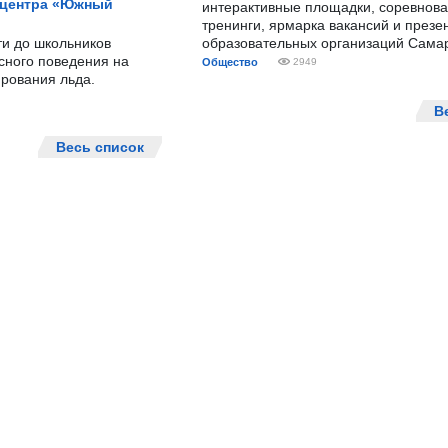
 центра «Южный
интерактивные площадки, соревнова
тренинги, ярмарка вакансий и презе
ти до школьников
образовательных организаций Сама
сного поведения на
Общество
2949
рования льда.
В
Весь список