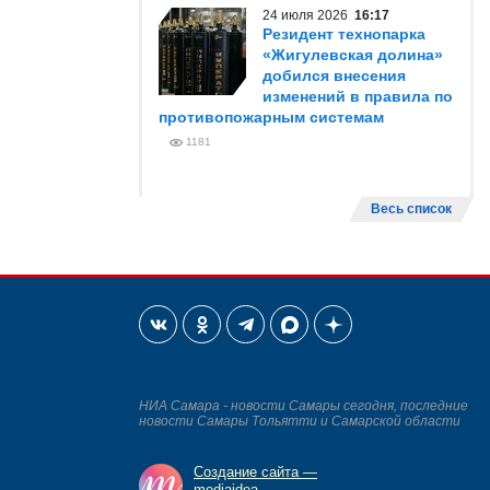
24 июля 2026
16:17
Резидент технопарка
«Жигулевская долина»
добился внесения
изменений в правила по
противопожарным системам
1181
Весь список
НИА Самара - новости Самары сегодня, последние
новости Самары Тольятти и Самарской области
Создание сайта —
mediaidea