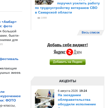
поручил усилить работу
по трудоустройству ветеранов СВО
в Самарской области
1068
с «Амбар»
я: фото
ся большой
Весь список
ами, бьюти-
чениями для
05
Добавь себе виджет!
 фестиваль
е желающие
душных змеев.
АКЦЕНТЫ
6 августа 2026
19:24
ели
На заседании
риуроченное
облправительства
жи: ФОТО
обсудили исполнение
р-классы,