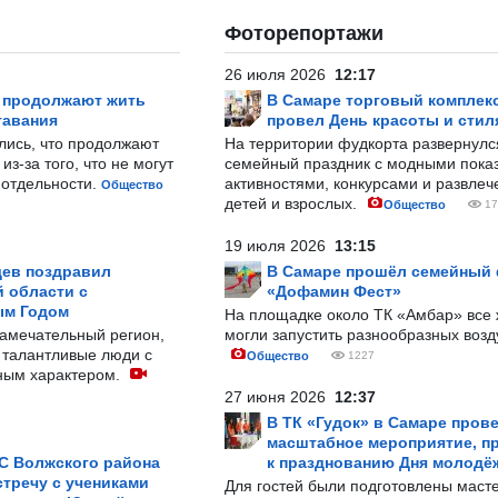
Фоторепортажи
26 июля 2026
12:17
р продолжают жить
В Самаре торговый комплек
тавания
провел День красоты и стил
лись, что продолжают
На территории фудкорта развернул
з-за того, что не могут
семейный праздник с модными показ
-отдельности.
активностями, конкурсами и развле
Общество
детей и взрослых.
Общество
17
19 июля 2026
13:15
ев поздравил
В Самаре прошёл семейный
 области с
«Дофамин Фест»
ым Годом
На площадке около ТК «Амбар» вс
замечательный регион,
могли запустить разнообразных воз
 талантливые люди с
Общество
1227
ным характером.
27 июня 2026
12:37
В ТК «Гудок» в Самаре пров
масштабное мероприятие, п
С Волжского района
к празднованию Дня молодё
тречу с учениками
Для гостей были подготовлены масте