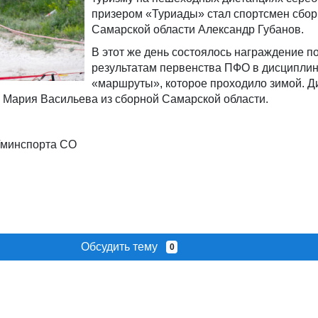
призером «Туриады» стал спортсмен сбо
Самарской области Александр Губанов.
В этот же день состоялось награждение п
результатам первенства ПФО в дисципли
«маршруты», которое проходило зимой. 
 Мария Васильева из сборной Самарской области.
минспорта СО
Обсудить тему
0