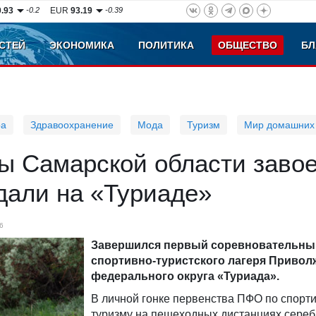
0.93
-0.2
EUR
93.19
-0.39
СТЕЙ
ЭКОНОМИКА
ПОЛИТИКА
ОБЩЕСТВО
БЛ
ра
Здравоохранение
Мода
Туризм
Мир домашних
ы Самарской области заво
дали на «Туриаде»
6
Завершился первый соревновательны
спортивно-туристского лагеря Привол
федерального округа «Туриада».
В личной гонке первенства ПФО по спорт
туризму на пешеходных дистанциях сере