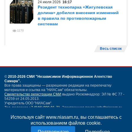
24 июля 2026
16:17
Резидент технопарка «Жигулевская
долина» добился внесения изменений
в правила по противопожарным
системам
1170
Весь список
©
2010-2026 СМИ
"Независимое Информационное Агентство
Самара"
.
Все права защищены — разрешение редакции на перепечатку
материалов и ссылка на "НИАСам" обязательны.
Свидетельство регистрации СМИ
выдано Роскомнадзор: ЭЛ № ФС 77 -
54259 от 24.05.2013.
Учредитель ООО "НИАСам".
Тел. редакции
+7 (846) 990-91-71.
Электронная почта: info@niasam.ru
Написать письмо
Используя сайт www.niasam.ru, вы соглашаетесь с
Карта сайта
использованием файлов cookie.
Нашли ошибку?
Подробнее