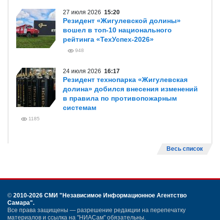
27 июля 2026
15:20
Резидент «Жигулевской долины»
вошел в топ-10 национального
рейтинга «ТехУспех-2026»
948
24 июля 2026
16:17
Резидент технопарка «Жигулевская
долина» добился внесения изменений
в правила по противопожарным
системам
1185
Весь список
©
2010-2026 СМИ
"Независимое Информационное Агентство
Самара"
.
Все права защищены — разрешение редакции на перепечатку
материалов и ссылка на "НИАСам" обязательны.