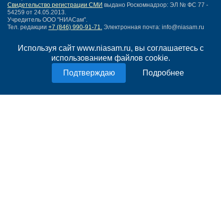
Свидетельство регистрации СМИ
выдано Роскомнадзор: ЭЛ № ФС 77 -
54259 от 24.05.2013.
Учредитель ООО "НИАСам".
Тел. редакции
+7 (846) 990-91-71.
Электронная почта: info@niasam.ru
Написать письмо
Используя сайт www.niasam.ru, вы соглашаетесь с
Карта сайта
использованием файлов cookie.
Нашли ошибку?
Политика конфиденциальности
Подробнее
Согласие на обработку персональных данных
18+
НИА Самара - новости Самары сегодня, последние новости Самары
Тольятти и Самарской области
Создание сайта —
mediaidea