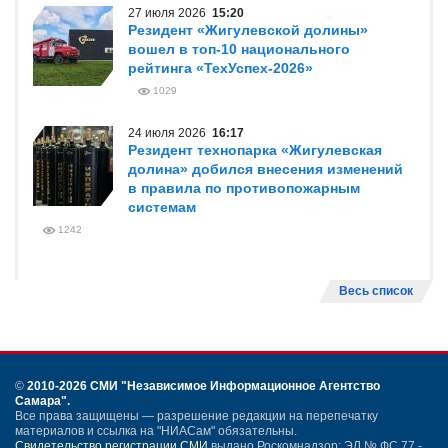
27 июля 2026
15:20
Резидент «Жигулевской долины»
вошел в топ-10 национального
рейтинга «ТехУспех-2026»
1029
24 июля 2026
16:17
Резидент технопарка «Жигулевская
долина» добился внесения изменений
в правила по противопожарным
системам
1242
Весь список
©
2010-2026 СМИ
"Независимое Информационное Агентство
Самара"
.
Все права защищены — разрешение редакции на перепечатку
материалов и ссылка на "НИАСам" обязательны.
Свидетельство регистрации СМИ
выдано Роскомнадзор: ЭЛ № ФС 77 -