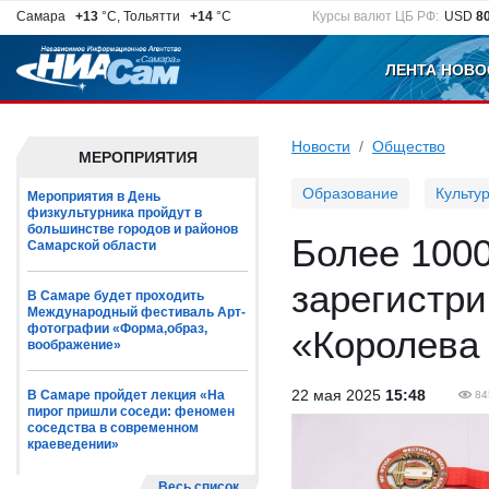
Самара
+13
°C, Тольятти
+14
°C
Курсы валют ЦБ РФ:
USD
8
ЛЕНТА НОВО
Новости
Общество
МЕРОПРИЯТИЯ
Образование
Культу
Мероприятия в День
физкультурника пройдут в
большинстве городов и районов
Более 1000
Самарской области
зарегистри
В Самаре будет проходить
Международный фестиваль Арт-
фотографии «Форма,образ,
«Королева
воображение»
22 мая 2025
15:48
В Самаре пройдет лекция «На
84
пирог пришли соседи: феномен
соседства в современном
краеведении»
Весь список