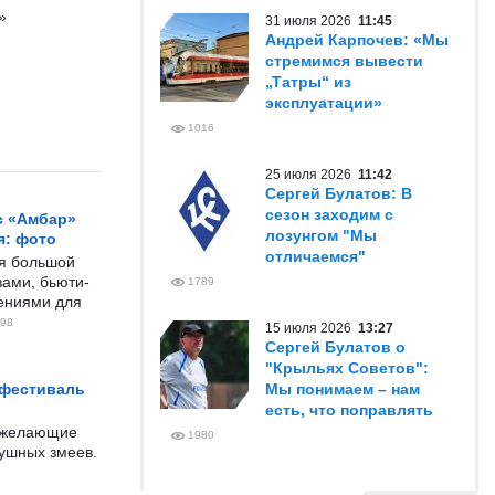
»
31 июля 2026
11:45
Андрей Карпочев: «Мы
стремимся вывести
„Татры“ из
эксплуатации»
1016
25 июля 2026
11:42
Сергей Булатов: В
сезон заходим с
с «Амбар»
лозунгом "Мы
я: фото
отличаемся"
ся большой
ами, бьюти-
1789
чениями для
98
15 июля 2026
13:27
Сергей Булатов о
"Крыльях Советов":
 фестиваль
Мы понимаем – нам
есть, что поправлять
е желающие
1980
душных змеев.