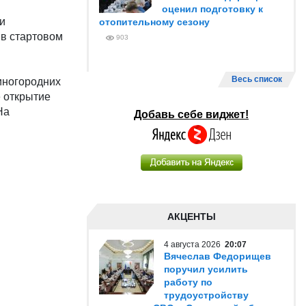
оценил подготовку к
ди
отопительному сезону
 в стартовом
903
Весь список
 иногородних
е открытие
На
Добавь себе виджет!
АКЦЕНТЫ
4 августа 2026
20:07
Вячеслав Федорищев
поручил усилить
работу по
трудоустройству