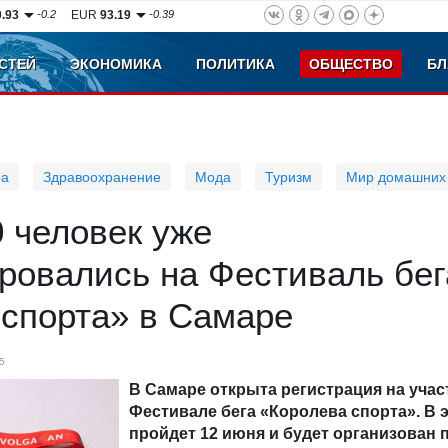
0.93
-0.2
EUR
93.19
-0.39
СТЕЙ
ЭКОНОМИКА
ПОЛИТИКА
ОБЩЕСТВО
БЛ
ра
Здравоохранение
Мода
Туризм
Мир домашних
 человек уже
ровались на Фестиваль бег
 спорта» в Самаре
5
В Самаре открыта регистрация на учас
Фестивале бега «Королева спорта». В 
пройдет 12 июня и будет организован 