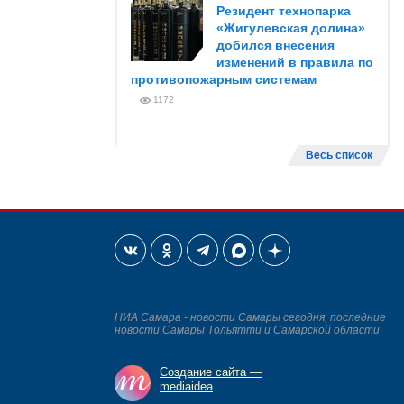
Резидент технопарка
«Жигулевская долина»
добился внесения
изменений в правила по
противопожарным системам
1172
Весь список
НИА Самара - новости Самары сегодня, последние
новости Самары Тольятти и Самарской области
Создание сайта —
mediaidea