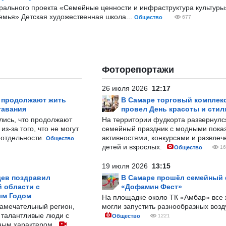
ерального проекта «Семейные ценности и инфраструктура культуры
емья» Детская художественная школа...
Общество
677
Фоторепортажи
26 июля 2026
12:17
р продолжают жить
В Самаре торговый комплек
тавания
провел День красоты и стил
лись, что продолжают
На территории фудкорта развернул
з-за того, что не могут
семейный праздник с модными показ
-отдельности.
активностями, конкурсами и развле
Общество
детей и взрослых.
Общество
16
19 июля 2026
13:15
ев поздравил
В Самаре прошёл семейный
 области с
«Дофамин Фест»
ым Годом
На площадке около ТК «Амбар» вс
замечательный регион,
могли запустить разнообразных воз
 талантливые люди с
Общество
1221
ным характером.