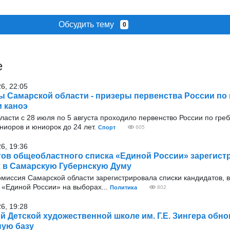
Обсудить тему
0
е
26, 22:05
 Самарской области - призеры первенства России по 
и каноэ
ласти с 28 июля по 5 августа проходило первенство России по греб
ниоров и юниорок до 24 лет.
Спорт
605
26, 19:36
тов общеобластного списка «Единой России» зарегис
 в Самарскую Губернскую Думу
омиссия Самарской области зарегистрировала списки кандидатов, 
«Единой России» на выборах...
Политика
802
26, 19:28
й Детской художественной школе им. Г.Е. Зингера обн
ную базу