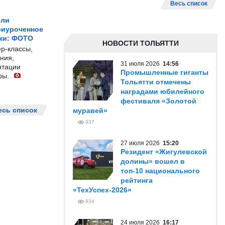
Весь список
ели
риуроченное
жи: ФОТО
НОВОСТИ ТОЛЬЯТТИ
р-классы,
ния,
31 июля 2026
14:56
нтации
Промышленные гиганты
ры.
Тольятти отмечены
наградами юбилейного
фестиваля «Золотой
есь список
муравей»
937
27 июля 2026
15:20
Резидент «Жигулевской
долины» вошел в
топ-10 национального
рейтинга
«ТехУспех-2026»
934
24 июля 2026
16:17