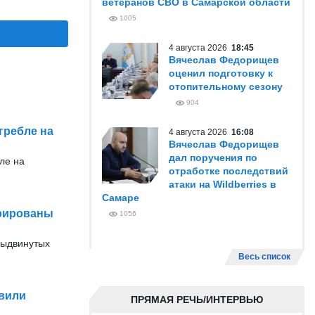
ветеранов СВО в Самарской области
1005
4 августа 2026
18:45
Вячеслав Федорищев
оценил подготовку к
отопительному сезону
904
гребле на
4 августа 2026
16:08
Вячеслав Федорищев
дал поручения по
ле на
отработке последствий
атаки на Wildberries в
Самаре
трированы
1056
выдвинутых
Весь список
овили
ПРЯМАЯ РЕЧЬ/ИНТЕРВЬЮ