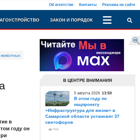
Об агентстве
Контакты
Реклама на сайте
АГОУСТРОЙСТВО
ЗАКОН И ПОРЯДОК
 животных
В ЦЕНТРЕ ВНИМАНИЯ
а
5 августа 2026
13:50
В этом году по
нацпроекту
«Инфраструктура для жизни» в
Самарской области установят 37
тие в
светофоров
этом году он
566
при