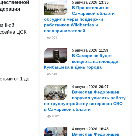
бщественной
5 августа 2026
13:35
В Правительстве
едерация
Самарской области
обсудили меры поддержки
работников Wildberries и
а II-ой
предпринимателей
ассейна ЦСК
603
5 августа 2026
11:59
В Самаре не будет
концерта на площади
Куйбышева в День города
540
етьми от 1 до
4 августа 2026
20:07
Вячеслав Федорищев
поручил усилить работу
по трудоустройству ветеранов СВО
в Самарской области
1002
4 августа 2026
18:45
Вячеслав Федорищев