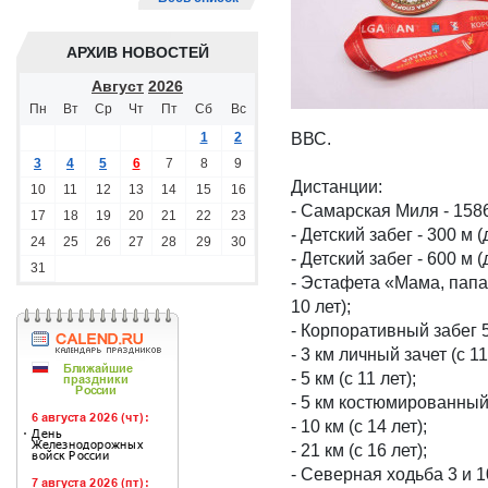
АРХИВ НОВОСТЕЙ
Август
2026
Пн
Вт
Ср
Чт
Пт
Сб
Вс
1
2
ВВС.
3
4
5
6
7
8
9
Дистанции:
10
11
12
13
14
15
16
- Самарская Миля - 1586
17
18
19
20
21
22
23
- Детский забег - 300 м 
24
25
26
27
28
29
30
- Детский забег - 600 м (
31
- Эстафета «Мама, папа,
10 лет);
- Корпоративный забег 5*
- 3 км личный зачет (с 11
- 5 км (с 11 лет);
- 5 км костюмированный
- 10 км (с 14 лет);
- 21 км (с 16 лет);
- Северная ходьба 3 и 1