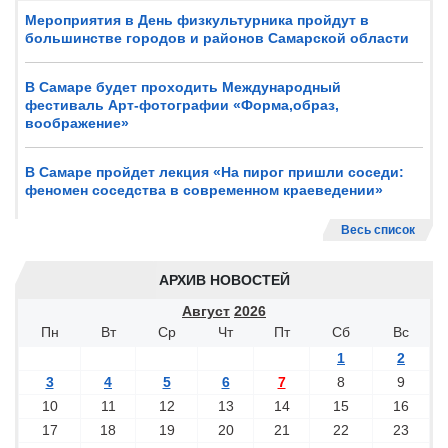
Мероприятия в День физкультурника пройдут в
большинстве городов и районов Самарской области
В Самаре будет проходить Международный
фестиваль Арт-фотографии «Форма,образ,
воображение»
В Самаре пройдет лекция «На пирог пришли соседи:
феномен соседства в современном краеведении»
Весь список
АРХИВ НОВОСТЕЙ
Август
2026
Пн
Вт
Ср
Чт
Пт
Сб
Вс
1
2
3
4
5
6
7
8
9
10
11
12
13
14
15
16
17
18
19
20
21
22
23