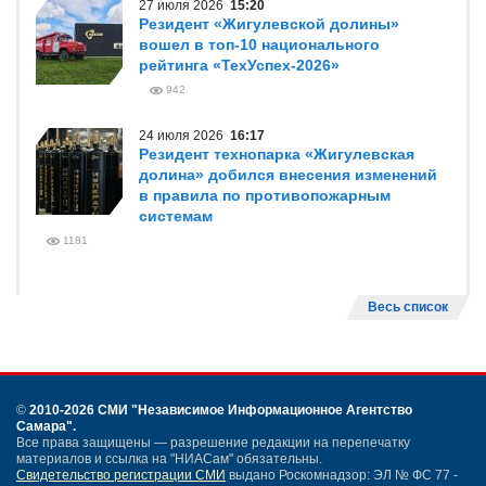
27 июля 2026
15:20
Резидент «Жигулевской долины»
вошел в топ-10 национального
рейтинга «ТехУспех-2026»
942
24 июля 2026
16:17
Резидент технопарка «Жигулевская
долина» добился внесения изменений
в правила по противопожарным
системам
1181
Весь список
©
2010-2026 СМИ
"Независимое Информационное Агентство
Самара"
.
Все права защищены — разрешение редакции на перепечатку
материалов и ссылка на "НИАСам" обязательны.
Свидетельство регистрации СМИ
выдано Роскомнадзор: ЭЛ № ФС 77 -