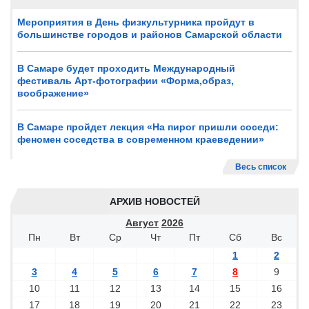
Мероприятия в День физкультурника пройдут в
большинстве городов и районов Самарской области
В Самаре будет проходить Международный
фестиваль Арт-фотографии «Форма,образ,
воображение»
В Самаре пройдет лекция «На пирог пришли соседи:
феномен соседства в современном краеведении»
Весь список
АРХИВ НОВОСТЕЙ
Август
2026
Пн
Вт
Ср
Чт
Пт
Сб
Вс
1
2
3
4
5
6
7
8
9
10
11
12
13
14
15
16
17
18
19
20
21
22
23