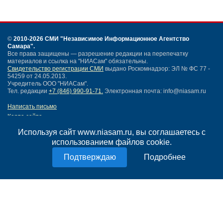
©
2010-2026 СМИ
"Независимое Информационное Агентство
Самара"
.
Все права защищены — разрешение редакции на перепечатку
материалов и ссылка на "НИАСам" обязательны.
Свидетельство регистрации СМИ
выдано Роскомнадзор: ЭЛ № ФС 77 -
54259 от 24.05.2013.
Учредитель ООО "НИАСам".
Тел. редакции
+7 (846) 990-91-71.
Электронная почта: info@niasam.ru
Написать письмо
Карта сайта
Нашли ошибку?
Используя сайт www.niasam.ru, вы соглашаетесь с
Политика конфиденциальности
использованием файлов cookie.
Согласие на обработку персональных данных
18+
Подробнее
НИА Самара - новости Самары сегодня, последние новости Самары
Тольятти и Самарской области