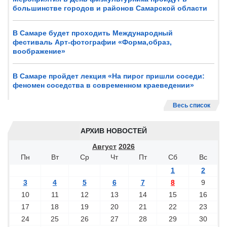
большинстве городов и районов Самарской области
В Самаре будет проходить Международный
фестиваль Арт-фотографии «Форма,образ,
воображение»
В Самаре пройдет лекция «На пирог пришли соседи:
феномен соседства в современном краеведении»
Весь список
АРХИВ НОВОСТЕЙ
Август
2026
Пн
Вт
Ср
Чт
Пт
Сб
Вс
1
2
3
4
5
6
7
8
9
10
11
12
13
14
15
16
17
18
19
20
21
22
23
24
25
26
27
28
29
30