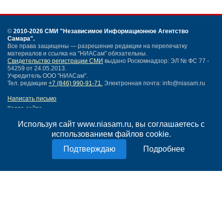
©
2010-2026 СМИ
"Независимое Информационное Агентство
Самара"
.
Все права защищены — разрешение редакции на перепечатку
материалов и ссылка на "НИАСам" обязательны.
Свидетельство регистрации СМИ
выдано Роскомнадзор: ЭЛ № ФС 77 -
54259 от 24.05.2013.
Учредитель ООО "НИАСам".
Тел. редакции
+7 (846) 990-91-71.
Электронная почта: info@niasam.ru
Написать письмо
Карта сайта
Нашли ошибку?
Используя сайт www.niasam.ru, вы соглашаетесь с
Политика конфиденциальности
использованием файлов cookie.
Согласие на обработку персональных данных
18+
Подробнее
НИА Самара - новости Самары сегодня, последние новости Самары
Тольятти и Самарской области