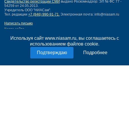
Свидетельство регистрации СМИ
выдано Роскомнадзор: ЭЛ № ФС 77 -
54259 от 24.05.2013.
Учредитель ООО "НИАСам".
Тел. редакции
+7 (846) 990-91-71.
Электронная почта: info@niasam.ru
Написать письмо
Карта сайта
Нашли ошибку?
Используя сайт www.niasam.ru, вы соглашаетесь с
Политика конфиденциальности
использованием файлов cookie.
Согласие на обработку персональных данных
18+
Подробнее
НИА Самара - новости Самары сегодня, последние новости Самары
Тольятти и Самарской области
Создание сайта —
mediaidea