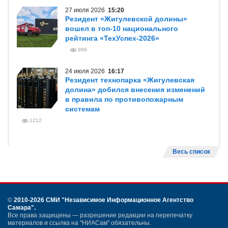
27 июля 2026
15:20
Резидент «Жигулевской долины»
вошел в топ-10 национального
рейтинга «ТехУспех-2026»
986
24 июля 2026
16:17
Резидент технопарка «Жигулевская
долина» добился внесения изменений
в правила по противопожарным
системам
1212
Весь список
©
2010-2026 СМИ
"Независимое Информационное Агентство
Самара"
.
Все права защищены — разрешение редакции на перепечатку
материалов и ссылка на "НИАСам" обязательны.