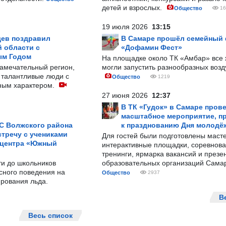
детей и взрослых.
Общество
16
19 июля 2026
13:15
ев поздравил
В Самаре прошёл семейный
 области с
«Дофамин Фест»
ым Годом
На площадке около ТК «Амбар» вс
замечательный регион,
могли запустить разнообразных воз
 талантливые люди с
Общество
1219
ным характером.
27 июня 2026
12:37
В ТК «Гудок» в Самаре пров
масштабное мероприятие, п
С Волжского района
к празднованию Дня молодё
тречу с учениками
Для гостей были подготовлены масте
 центра «Южный
интерактивные площадки, соревнова
тренинги, ярмарка вакансий и презе
ти до школьников
образовательных организаций Сама
сного поведения на
Общество
2937
рования льда.
В
Весь список