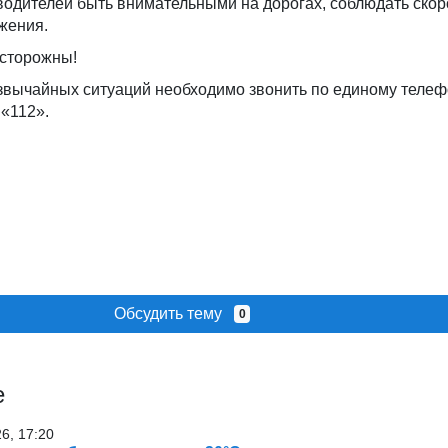
водителей быть внимательными на дорогах, соблюдать скор
жения.
осторожны!
звычайных ситуаций необходимо звонить по единому телеф
«112».
Обсудить тему
0
е
26, 17:20