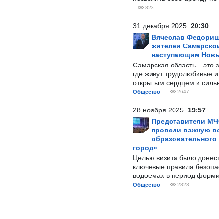
823
31 декабря 2025
20:30
Вячеслав Федорищ
жителей Самарской
наступающим Нов
Самарская область – это 
где живут трудолюбивые и
открытым сердцем и силь
Общество
2647
28 ноября 2025
19:57
Представители МЧ
провели важную вс
образовательного
город»
Целью визита было донес
ключевые правила безопа
водоемах в период форми
Общество
2823