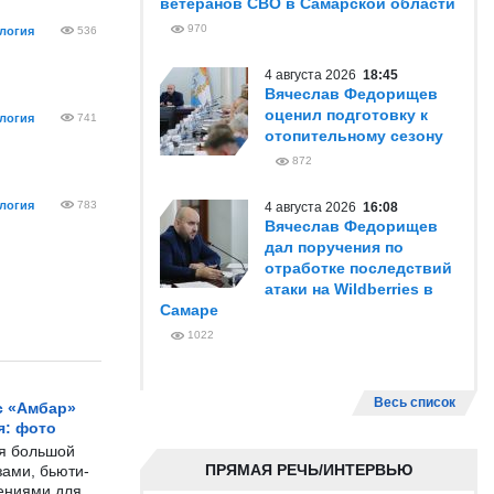
ветеранов СВО в Самарской области
970
логия
536
4 августа 2026
18:45
Вячеслав Федорищев
оценил подготовку к
логия
741
отопительному сезону
872
логия
783
4 августа 2026
16:08
Вячеслав Федорищев
дал поручения по
отработке последствий
атаки на Wildberries в
Самаре
1022
Весь список
с «Амбар»
я: фото
ся большой
ПРЯМАЯ РЕЧЬ/ИНТЕРВЬЮ
ами, бьюти-
чениями для