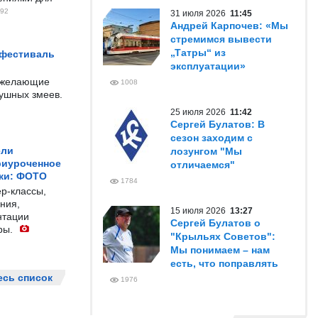
92
31 июля 2026
11:45
Андрей Карпочев: «Мы
стремимся вывести
„Татры“ из
 фестиваль
эксплуатации»
е желающие
1008
душных змеев.
25 июля 2026
11:42
Сергей Булатов: В
сезон заходим с
ели
лозунгом "Мы
риуроченное
отличаемся"
жи: ФОТО
1784
р-классы,
ния,
15 июля 2026
13:27
нтации
Сергей Булатов о
ры.
"Крыльях Советов":
Мы понимаем – нам
есть, что поправлять
есь список
1976