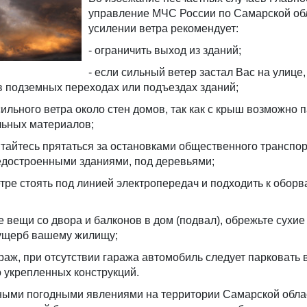
управление МЧС России по Самарской об
усилении ветра рекомендует:
- ограничить выход из зданий;
- если сильный ветер застал Вас на улице,
в подземных переходах или подъездах зданий;
 сильного ветра около стен домов, так как с крыш возможно 
льных материалов;
пытайтесь прятаться за остановками общественного транспор
достроенными зданиями, под деревьями;
етре стоять под линией электропередач и подходить к обор
е вещи со двора и балконов в дом (подвал), обрежьте сухие
 ущерб вашему жилищу;
араж, при отсутствии гаража автомобиль следует парковать 
о укрепленных конструкций.
тными погодными явлениями на территории Самарской обла