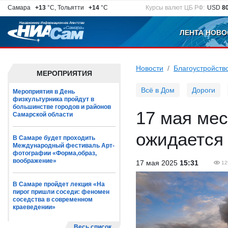
Самара
+13
°C, Тольятти
+14
°C
Курсы валют ЦБ РФ:
USD
8
ЛЕНТА НОВО
Новости
Благоустройств
МЕРОПРИЯТИЯ
Всё в Дом
Дороги
Мероприятия в День
физкультурника пройдут в
большинстве городов и районов
17 мая ме
Самарской области
ожидается
В Самаре будет проходить
Международный фестиваль Арт-
фотографии «Форма,образ,
воображение»
17 мая 2025
15:31
12
В Самаре пройдет лекция «На
пирог пришли соседи: феномен
соседства в современном
краеведении»
Весь список