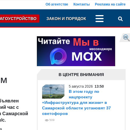
Об агентстве
Контакты
Реклама на сайте
АГОУСТРОЙСТВО
ЗАКОН И ПОРЯДОК
В ЦЕНТРЕ ВНИМАНИЯ
ом
5 августа 2026
13:50
В этом году по
нацпроекту
бъявлен
«Инфраструктура для жизни» в
ий час с
Самарской области установят 37
в Самарской
светофоров
/с.
509
е