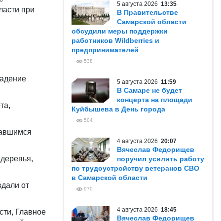
5 августа 2026
13:35
ласти при
В Правительстве
Самарской области
обсудили меры поддержки
работников Wildberries и
предпринимателей
538
падение
5 августа 2026
11:59
В Самаре не будет
концерта на площади
та,
Куйбышева в День города
504
вавшимся
4 августа 2026
20:07
Вячеслав Федорищев
 деревья,
поручил усилить работу
по трудоустройству ветеранов СВО
в Самарской области
вдали от
970
4 августа 2026
18:45
сти, Главное
Вячеслав Федорищев