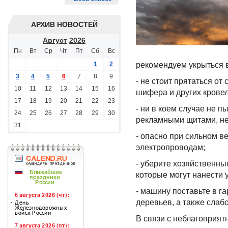
АРХИВ НОВОСТЕЙ
Август
2026
Пн
Вт
Ср
Чт
Пт
Сб
Вс
1
2
рекомендуем укрыться 
3
4
5
6
7
8
9
- не стоит прятаться от
10
11
12
13
14
15
16
шифера и других крове
17
18
19
20
21
22
23
- ни в коем случае не 
24
25
26
27
28
29
30
рекламными щитами, не
31
- опасно при сильном в
электропроводам;
- уберите хозяйственны
которые могут нанести
- машину поставьте в г
деревьев, а также слаб
В связи с неблагоприя