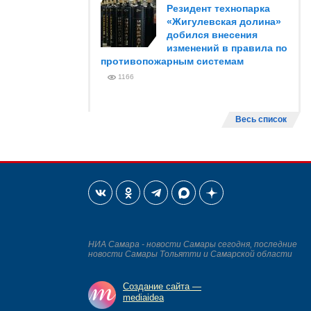
Резидент технопарка
«Жигулевская долина»
добился внесения
изменений в правила по
противопожарным системам
1166
Весь список
НИА Самара - новости Самары сегодня, последние
новости Самары Тольятти и Самарской области
Создание сайта —
mediaidea