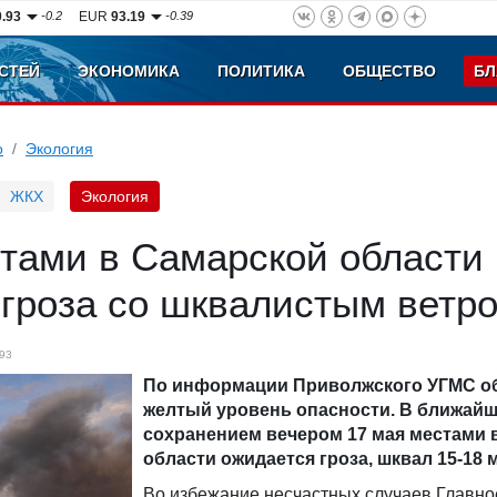
0.93
-0.2
EUR
93.19
-0.39
СТЕЙ
ЭКОНОМИКА
ПОЛИТИКА
ОБЩЕСТВО
БЛ
о
Экология
ЖКХ
Экология
стами в Самарской области
 гроза со шквалистым ветр
93
По информации Приволжского УГМС о
желтый уровень опасности. В ближайш
сохранением вечером 17 мая местами 
области ожидается гроза, шквал 15-18 м
Во избежание несчастных случаев Главно