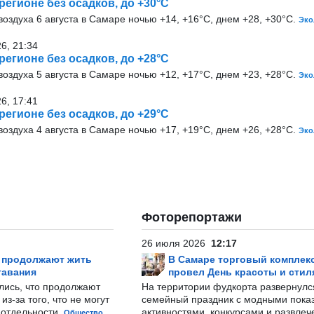
 регионе без осадков, до +30°С
оздуха 6 августа в Самаре ночью +14, +16°С, днем +28, +30°С.
Эко
26, 21:34
 регионе без осадков, до +28°С
оздуха 5 августа в Самаре ночью +12, +17°С, днем +23, +28°С.
Эко
26, 17:41
 регионе без осадков, до +29°С
оздуха 4 августа в Самаре ночью +17, +19°С, днем +26, +28°С.
Эко
Фоторепортажи
26 июля 2026
12:17
р продолжают жить
В Самаре торговый комплек
тавания
провел День красоты и стил
лись, что продолжают
На территории фудкорта развернул
з-за того, что не могут
семейный праздник с модными показ
-отдельности.
активностями, конкурсами и развле
Общество