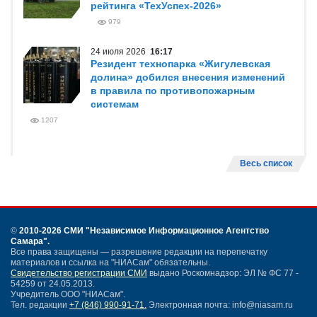
рейтинга «ТехУспех-2026»
979
24 июля 2026
16:17
Резидент технопарка «Жигулевская
долина» добился внесения изменений
в правила по противопожарным
системам
1207
Весь список
©
2010-2026 СМИ
"Независимое Информационное Агентство
Самара"
.
Все права защищены — разрешение редакции на перепечатку
материалов и ссылка на "НИАСам" обязательны.
Свидетельство регистрации СМИ
выдано Роскомнадзор: ЭЛ № ФС 77 -
54259 от 24.05.2013.
Учредитель ООО "НИАСам".
Тел. редакции
+7 (846) 990-91-71.
Электронная почта: info@niasam.ru