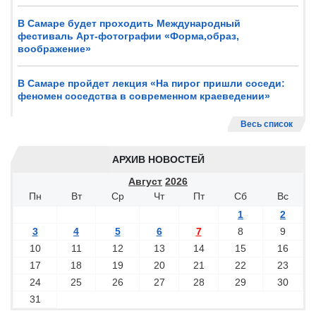
В Самаре будет проходить Международный
фестиваль Арт-фотографии «Форма,образ,
воображение»
В Самаре пройдет лекция «На пирог пришли соседи:
феномен соседства в современном краеведении»
Весь список
АРХИВ НОВОСТЕЙ
Август
2026
Пн
Вт
Ср
Чт
Пт
Сб
Вс
1
2
3
4
5
6
7
8
9
10
11
12
13
14
15
16
17
18
19
20
21
22
23
24
25
26
27
28
29
30
31