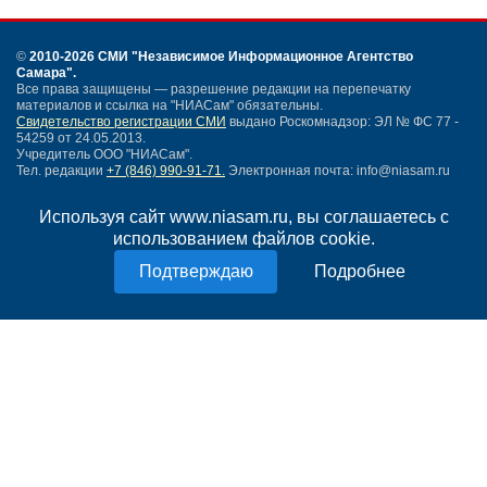
©
2010-2026 СМИ
"Независимое Информационное Агентство
Самара"
.
Все права защищены — разрешение редакции на перепечатку
материалов и ссылка на "НИАСам" обязательны.
Свидетельство регистрации СМИ
выдано Роскомнадзор: ЭЛ № ФС 77 -
54259 от 24.05.2013.
Учредитель ООО "НИАСам".
Тел. редакции
+7 (846) 990-91-71.
Электронная почта: info@niasam.ru
Написать письмо
Используя сайт www.niasam.ru, вы соглашаетесь с
Карта сайта
использованием файлов cookie.
Нашли ошибку?
Политика конфиденциальности
Подробнее
Согласие на обработку персональных данных
18+
НИА Самара - новости Самары сегодня, последние новости Самары
Тольятти и Самарской области