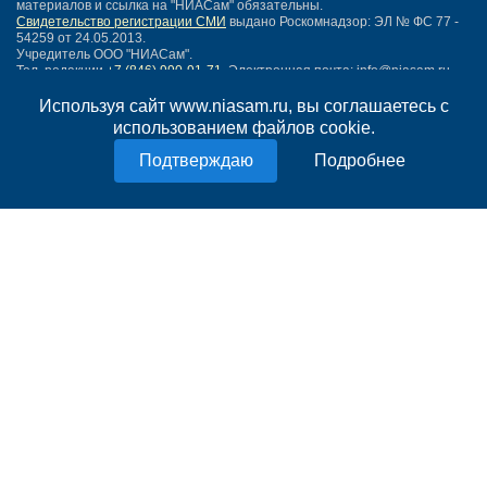
материалов и ссылка на "НИАСам" обязательны.
Свидетельство регистрации СМИ
выдано Роскомнадзор: ЭЛ № ФС 77 -
54259 от 24.05.2013.
Учредитель ООО "НИАСам".
Тел. редакции
+7 (846) 990-91-71.
Электронная почта: info@niasam.ru
Написать письмо
Используя сайт www.niasam.ru, вы соглашаетесь с
Карта сайта
использованием файлов cookie.
Нашли ошибку?
Подробнее
Политика конфиденциальности
Согласие на обработку персональных данных
18+
НИА Самара - новости Самары сегодня, последние новости Самары
Тольятти и Самарской области
Создание сайта —
mediaidea