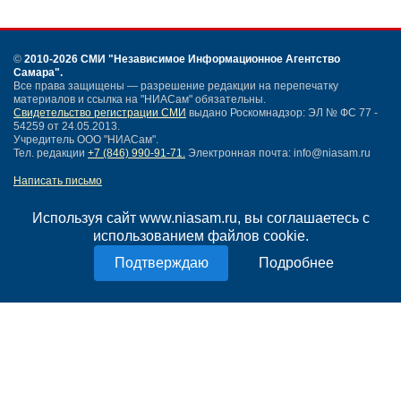
©
2010-2026 СМИ
"Независимое Информационное Агентство
Самара"
.
Все права защищены — разрешение редакции на перепечатку
материалов и ссылка на "НИАСам" обязательны.
Свидетельство регистрации СМИ
выдано Роскомнадзор: ЭЛ № ФС 77 -
54259 от 24.05.2013.
Учредитель ООО "НИАСам".
Тел. редакции
+7 (846) 990-91-71.
Электронная почта: info@niasam.ru
Написать письмо
Карта сайта
Нашли ошибку?
Используя сайт www.niasam.ru, вы соглашаетесь с
Политика конфиденциальности
использованием файлов cookie.
Согласие на обработку персональных данных
Подробнее
18+
НИА Самара - новости Самары сегодня, последние новости Самары
Тольятти и Самарской области