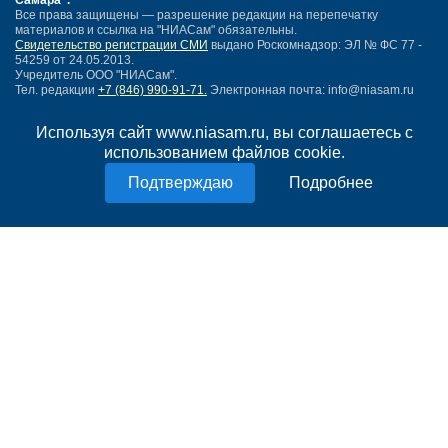
Самара"
.
Все права защищены — разрешение редакции на перепечатку
материалов и ссылка на "НИАСам" обязательны.
Свидетельство регистрации СМИ
выдано Роскомнадзор: ЭЛ № ФС 77 -
54259 от 24.05.2013.
Учредитель ООО "НИАСам".
Тел. редакции
+7 (846) 990-91-71.
Электронная почта: info@niasam.ru
Написать письмо
Используя сайт www.niasam.ru, вы соглашаетесь с
Карта сайта
использованием файлов cookie.
Нашли ошибку?
Политика конфиденциальности
Подробнее
Согласие на обработку персональных данных
18+
НИА Самара - новости Самары сегодня, последние новости Самары
Тольятти и Самарской области
Создание сайта —
mediaidea