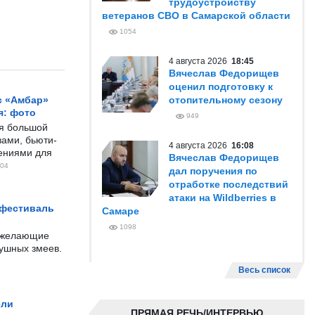
трудоустройству
ветеранов СВО в Самарской области
1054
4 августа 2026
18:45
Вячеслав Федорищев
оценил подготовку к
с «Амбар»
отопительному сезону
я: фото
949
ся большой
ами, бьюти-
4 августа 2026
16:08
чениями для
Вячеслав Федорищев
04
дал поручения по
отработке последствий
атаки на Wildberries в
 фестиваль
Самаре
1098
е желающие
душных змеев.
Весь список
ели
ПРЯМАЯ РЕЧЬ/ИНТЕРВЬЮ