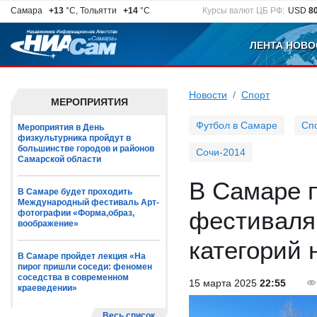
Самара
+13
°C, Тольятти
+14
°C
Курсы валют ЦБ РФ:
USD
8
ЛЕНТА НОВО
Новости
Спорт
МЕРОПРИЯТИЯ
Футбол в Самаре
Сп
Мероприятия в День
физкультурника пройдут в
большинстве городов и районов
Сочи-2014
Самарской области
В Самаре 
В Самаре будет проходить
Международный фестиваль Арт-
фестиваля
фотографии «Форма,образ,
воображение»
категорий 
В Самаре пройдет лекция «На
пирог пришли соседи: феномен
соседства в современном
15 марта 2025
22:55
краеведении»
Весь список