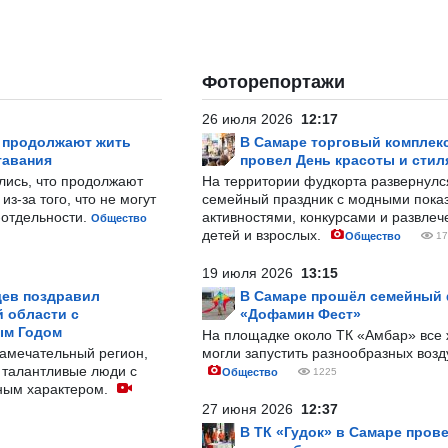
Фоторепортажи
26 июля 2026
12:17
р продолжают жить
В Самаре торговый комплек
тавания
провел День красоты и стил
лись, что продолжают
На территории фудкорта развернул
з-за того, что не могут
семейный праздник с модными показ
-отдельности.
активностями, конкурсами и развле
Общество
детей и взрослых.
Общество
17
19 июля 2026
13:15
ев поздравил
В Самаре прошёл семейный
 области с
«Дофамин Фест»
ым Годом
На площадке около ТК «Амбар» вс
замечательный регион,
могли запустить разнообразных воз
 талантливые люди с
Общество
1225
ным характером.
27 июня 2026
12:37
В ТК «Гудок» в Самаре пров