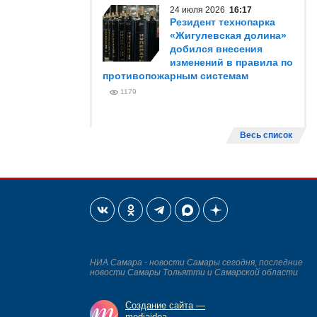
24 июля 2026
16:17
Резидент технопарка
«Жигулевская долина»
добился внесения
изменений в правила по
противопожарным системам
1179
Весь список
НИА Самара - новости Самары сегодня, последние
новости Самары Тольятти и Самарской области
Создание сайта —
mediaidea