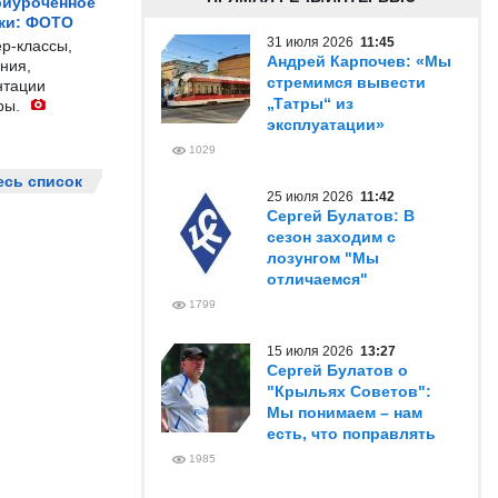
риуроченное
жи: ФОТО
31 июля 2026
11:45
р-классы,
Андрей Карпочев: «Мы
ния,
стремимся вывести
нтации
„Татры“ из
ры.
эксплуатации»
1029
есь список
25 июля 2026
11:42
Сергей Булатов: В
сезон заходим с
лозунгом "Мы
отличаемся"
1799
15 июля 2026
13:27
Сергей Булатов о
"Крыльях Советов":
Мы понимаем – нам
есть, что поправлять
1985