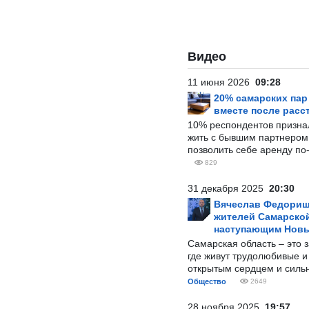
Видео
11 июня 2026
09:28
20% самарских па
вместе после расс
10% респондентов призна
жить с бывшим партнером и
позволить себе аренду по
829
31 декабря 2025
20:30
Вячеслав Федорищ
жителей Самарской
наступающим Нов
Самарская область – это 
где живут трудолюбивые и
открытым сердцем и силь
Общество
2649
28 ноября 2025
19:57