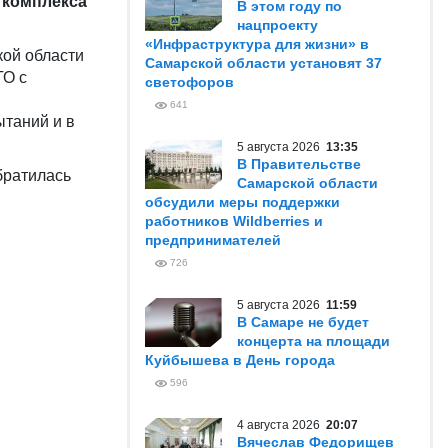
 комплекса
В этом году по
нацпроекту
«Инфраструктура для жизни» в
кой области
Самарской области установят 37
ТО с
светофоров
641
ытаний и в
5 августа 2026
13:35
В Правительстве
братилась
Самарской области
обсудили меры поддержки
работников Wildberries и
предпринимателей
726
5 августа 2026
11:59
В Самаре не будет
концерта на площади
Куйбышева в День города
596
4 августа 2026
20:07
Вячеслав Федорищев