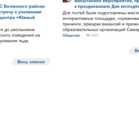
масштабное мероприятие, п
С Волжского района
к празднованию Дня молодё
тречу с учениками
Для гостей были подготовлены масте
 центра «Южный
интерактивные площадки, соревнова
тренинги, ярмарка вакансий и презе
ти до школьников
образовательных организаций Сама
сного поведения на
Общество
2948
рования льда.
В
Весь список