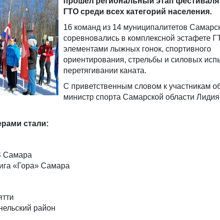
прошел региональный этап фестиваля
ГТО среди всех категорий населения.
16 команд из 14 муниципалитетов Самарс
соревновались в комплексной эстафете Г
элементами лыжных гонок, спортивного
ориентирования, стрельбы и силовых исп
перетягивании каната.
С приветственным словом к участникам о
министр спорта Самарской области Лидия
рами стали:
З Самара
ига «Гора» Самара
ятти
нельский район