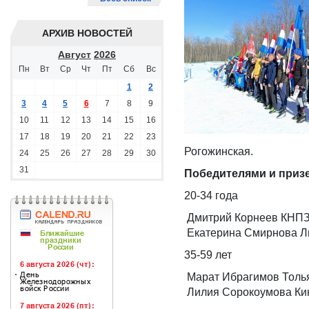
АРХИВ НОВОСТЕЙ
Август
2026
Пн
Вт
Ср
Чт
Пт
Сб
Вс
1
2
3
4
5
6
7
8
9
10
11
12
13
14
15
16
17
18
19
20
21
22
23
Рогожинская.
24
25
26
27
28
29
30
31
Победителями и призе
20-34 года
Дмитрий Корнеев КНП
Екатерина Смирнова Л
35-59 лет
Марат Ибрагимов Толь
Лилия Сорокоумова Ки