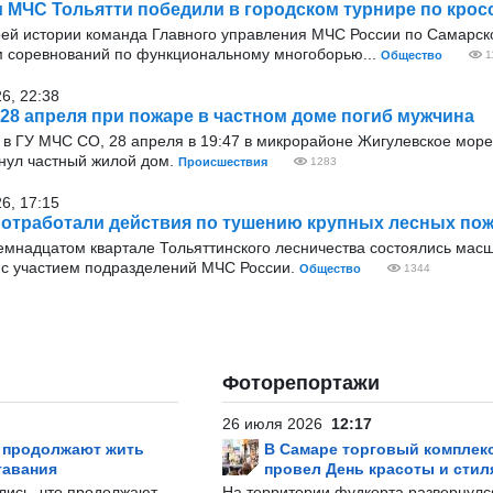
 МЧС Тольятти победили в городском турнире по крос
ей истории команда Главного управления МЧС России по Самарской
м соревнований по функциональному многоборью...
Общество
1
6, 22:38
 28 апреля при пожаре в частном доме погиб мужчина
 в ГУ МЧС СО, 28 апреля в 19:47 в микрорайоне Жигулевское море
нул частный жилой дом.
Происшествия
1283
6, 17:15
 отработали действия по тушению крупных лесных по
семнадцатом квартале Тольяттинского лесничества состоялись мас
 с участием подразделений МЧС России.
Общество
1344
Фоторепортажи
26 июля 2026
12:17
р продолжают жить
В Самаре торговый комплек
тавания
провел День красоты и стил
лись, что продолжают
На территории фудкорта развернул