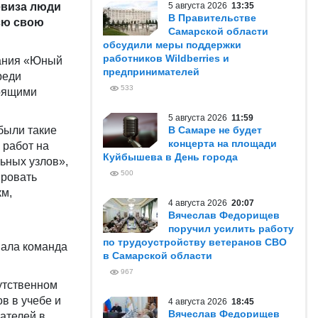
евиза люди
5 августа 2026
13:35
В Правительстве
сю свою
Самарской области
обсудили меры поддержки
работников Wildberries и
вания «Юный
предпринимателей
реди
533
тоящими
5 августа 2026
11:59
были такие
В Самаре не будет
концерта на площади
 работ на
Куйбышева в День города
ьных узлов»,
500
ировать
км,
4 августа 2026
20:07
Вячеслав Федорищев
поручил усилить работу
по трудоустройству ветеранов СВО
вала команда
в Самарской области
967
утственном
в в учебе и
4 августа 2026
18:45
Вячеслав Федорищев
ателей в