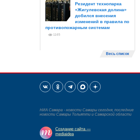
Резидент технопарка
«Жигулевская долина»
добился внесения
изменений в правила по
противопожарным системам
1165
Весь список
НИА Самара - новости Самары сегодня, последние
новости Самары Тольятти и Самарской области
Создание сайта —
mediaidea