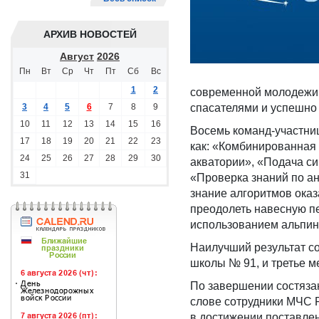
АРХИВ НОВОСТЕЙ
Август
2026
Пн
Вт
Ср
Чт
Пт
Сб
Вс
1
2
современной молодежи 
3
4
5
6
7
8
9
спасателями и успешно 
10
11
12
13
14
15
16
Восемь команд-участниц
17
18
19
20
21
22
23
как: «Комбинированная
24
25
26
27
28
29
30
акватории», «Подача си
31
«Проверка знаний по ан
знание алгоритмов оказ
преодолеть навесную п
использованием альпин
Наилучший результат с
школы № 91, и третье м
По завершении состяза
слове сотрудники МЧС Р
в достижении поставлен