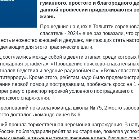
гуманного, простого и благородного д
данной профессии придерживаются в
жизнь.
Прошедшие на днях в Тольятти соревно
спасатель - 2024» еще раз показали, что с
есть множество юношей и девушек, мечтающих стать нас
делающих для этого практические шаги.
 состязались между собой в девяти этапах, среди которых 
 пожарная эстафета», «Проведение поисково-спасательных
гналов бедствия и ведение радиообмена», «Вязка спасател
титеррору». Кроме этого, ребятам надо было продемонстр
ания первой помощи пострадавшим, пробежать кросс на 1 
ереправу с транспортировкой условного пострадавшего с
истского снаряжения.
оревнований показала команда школы № 75, 2 место завое
есто досталось команде лицея № 6.
ний прошла торжественная церемония награждения. В нап
оссии поблагодарили ребят за их старание, пожелав успехо
ных целей, а также выразили желание видеть будущих спас