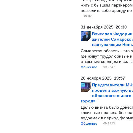
жить с бывшим партнером и
позволить себе аренду по
823
31 декабря 2025
20:30
Вячеслав Федорищ
жителей Самарской
наступающим Нов
Самарская область – это 
где живут трудолюбивые и
открытым сердцем и силь
Общество
2647
28 ноября 2025
19:57
Представители МЧ
провели важную вс
образовательного
город»
Целью визита было донес
ключевые правила безопа
водоемах в период форми
Общество
2823