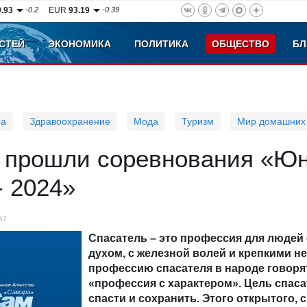
0.93
-0.2
EUR
93.19
-0.39
СТЕЙ
ЭКОНОМИКА
ПОЛИТИКА
ОБЩЕСТВО
БЛ
ра
Здравоохранение
Мода
Туризм
Мир домашних
и прошли соревнования «Ю
- 2024»
57
Спасатель – это профессия для людей
духом, с железной волей и крепкими н
профессию спасателя в народе говорят
«профессия с характером». Цель спаса
спасти и сохранить. Этого открытого, 