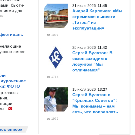
ами, бьюти-
31 июля 2026
11:45
чениями для
Андрей Карпочев: «Мы
стремимся вывести
92
„Татры“ из
эксплуатации»
 фестиваль
1007
е желающие
25 июля 2026
11:42
душных змеев.
Сергей Булатов: В
сезон заходим с
лозунгом "Мы
отличаемся"
ели
1784
риуроченное
жи: ФОТО
15 июля 2026
13:27
р-классы,
Сергей Булатов о
ния,
"Крыльях Советов":
нтации
Мы понимаем – нам
ры.
есть, что поправлять
1976
есь список