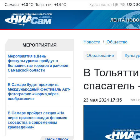
Самара
+13
°C, Тольятти
+14
°C
Курсы валют ЦБ РФ:
USD
8
ЛЕНТА НОВО
Новости
Общество
МЕРОПРИЯТИЯ
Образование
Культу
Мероприятия в День
физкультурника пройдут в
большинстве городов и районов
В Тольятт
Самарской области
спасатель 
В Самаре будет проходить
Международный фестиваль Арт-
фотографии «Форма,образ,
воображение»
23 мая 2024
17:35
11
В Самаре пройдет лекция «На
пирог пришли соседи: феномен
соседства в современном
краеведении»
Весь список