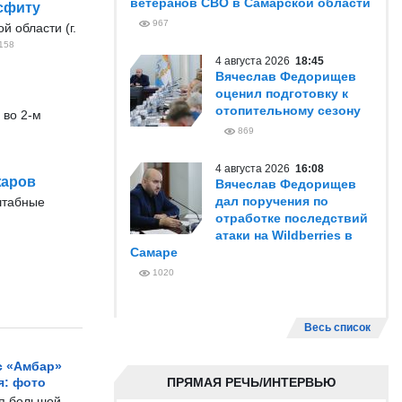
ветеранов СВО в Самарской области
сфиту
967
 области (г.
158
4 августа 2026
18:45
Вячеслав Федорищев
оценил подготовку к
отопительному сезону
 во 2-м
869
4 августа 2026
16:08
жаров
Вячеслав Федорищев
дал поручения по
штабные
отработке последствий
атаки на Wildberries в
Самаре
1020
Весь список
с «Амбар»
я: фото
ПРЯМАЯ РЕЧЬ/ИНТЕРВЬЮ
ся большой