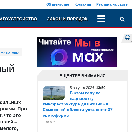
Об агентстве
Контакты
Реклама на сайте
АГОУСТРОЙСТВО
ЗАКОН И ПОРЯДОК
 животных
ный
В ЦЕНТРЕ ВНИМАНИЯ
5 августа 2026
13:50
В этом году по
нацпроекту
 сильных
«Инфраструктура для жизни» в
ервами. Про
Самарской области установят 37
, что это
светофоров
телей –
505
смелого,