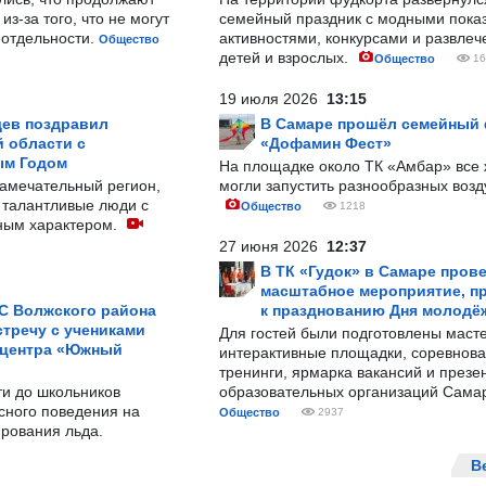
з-за того, что не могут
семейный праздник с модными показ
-отдельности.
активностями, конкурсами и развле
Общество
детей и взрослых.
Общество
16
19 июля 2026
13:15
ев поздравил
В Самаре прошёл семейный
 области с
«Дофамин Фест»
ым Годом
На площадке около ТК «Амбар» вс
замечательный регион,
могли запустить разнообразных воз
 талантливые люди с
Общество
1218
ным характером.
27 июня 2026
12:37
В ТК «Гудок» в Самаре пров
масштабное мероприятие, п
С Волжского района
к празднованию Дня молодё
тречу с учениками
Для гостей были подготовлены масте
 центра «Южный
интерактивные площадки, соревнова
тренинги, ярмарка вакансий и презе
ти до школьников
образовательных организаций Сама
сного поведения на
Общество
2937
рования льда.
В