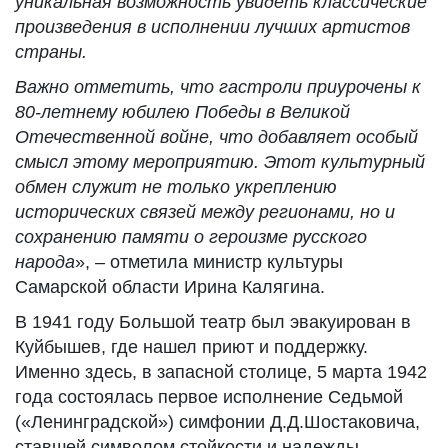
уникальная возможность увидеть классические
произведения в исполнении лучших артистов
страны.
Важно отметить, что гастроли приурочены к
80-летнему юбилею Победы в Великой
Отечественной войне, что добавляет особый
смысл этому мероп
риятию. Этот культурный
обмен служит не только укреплению
исторических связей между регионами, но и
сохранению памяти о героизме русского
народа
», – отметила министр культуры
Самарской области Ирина Калягина.
В 1941 году Большой театр был эвакуирован в
Куйбышев, где нашел приют и поддержку.
Именно здесь, в запасной столице, 5 марта 1942
года состоялась первое исполнение Седьмой
(«Ленинградской») симфонии Д.Д.Шостаковича,
ставшей символом стойкости и надежды.