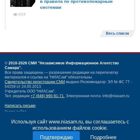
в правила по противопожарным
системам
1215
Весь список
©
2010-2026 СМИ
"Независимое Информационное Агентство
Самара"
.
Все права защищены — разрешение редакции на перепечатку
материалов и ссылка на "НИАСам" обязательны.
Свидетельство регистрации СМИ
выдано Роскомнадзор: ЭЛ № ФС 77 -
54259 от 24.05.2013.
Учредитель ООО "НИАСам".
Тел. редакции
+7 (846) 990-91-71.
Электронная почта: info@niasam.ru
Написать письмо
Карта сайта
Нашли ошибку?
Используя сайт www.niasam.ru, вы соглашаетесь с
Политика конфиденциальности
использованием файлов cookie.
Согласие на обработку персональных данных
18+
Подробнее