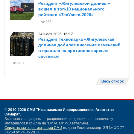
Резидент «Жигулевской долины»
вошел в топ-10 национального
рейтинга «ТехУспех-2026»
944
24 июля 2026
16:17
Резидент технопарка «Жигулевская
долина» добился внесения изменений
в правила по противопожарным
системам
1181
Весь список
©
2010-2026 СМИ
"Независимое Информационное Агентство
Самара"
.
Все права защищены — разрешение редакции на перепечатку
материалов и ссылка на "НИАСам" обязательны.
Свидетельство регистрации СМИ
выдано Роскомнадзор: ЭЛ № ФС 77 -
54259 от 24.05.2013.