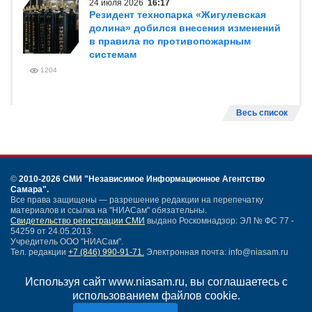
24 июля 2026
16:17
Резидент технопарка «Жигулевская
долина» добился внесения изменений
в правила по противопожарным
системам
1204
Весь список
©
2010-2026 СМИ
"Независимое Информационное Агентство
Самара"
.
Все права защищены — разрешение редакции на перепечатку
материалов и ссылка на "НИАСам" обязательны.
Свидетельство регистрации СМИ
выдано Роскомнадзор: ЭЛ № ФС 77 -
54259 от 24.05.2013.
Учредитель ООО "НИАСам".
Тел. редакции
+7 (846) 990-91-71.
Электронная почта: info@niasam.ru
Написать письмо
Используя сайт www.niasam.ru, вы соглашаетесь с
Карта сайта
использованием файлов cookie.
Нашли ошибку?