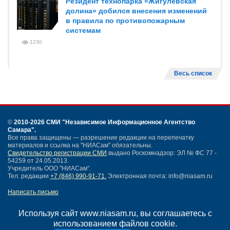
Резидент технопарка «Жигулевская
долина» добился внесения изменений
в правила по противопожарным
системам
1230
Весь список
©
2010-2026 СМИ
"Независимое Информационное Агентство
Самара"
.
Все права защищены — разрешение редакции на перепечатку
материалов и ссылка на "НИАСам" обязательны.
Свидетельство регистрации СМИ
выдано Роскомнадзор: ЭЛ № ФС 77 -
54259 от 24.05.2013.
Учредитель ООО "НИАСам".
Тел. редакции
+7 (846) 990-91-71.
Электронная почта: info@niasam.ru
Написать письмо
Карта сайта
Нашли ошибку?
Используя сайт www.niasam.ru, вы соглашаетесь с
Политика конфиденциальности
использованием файлов cookie.