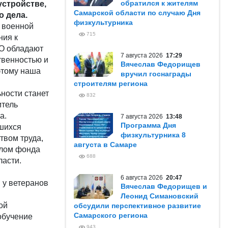
обратился к жителям
стройстве,
Самарской области по случаю Дня
о дела.
физкультурника
 военной
715
ния к
О обладают
7 августа 2026
17:29
твенностью и
Вячеслав Федорищев
этому наша
вручил госнаграды
строителям региона
ности станет
832
итель
а.
7 августа 2026
13:48
Программа Дня
вшихся
физкультурника 8
твом труда,
августа в Самаре
алом фонда
688
ласти.
6 августа 2026
20:47
 у ветеранов
Вячеслав Федорищев и
Леонид Симановский
ой
обсудили перспективное развитие
Самарского региона
обучение
943