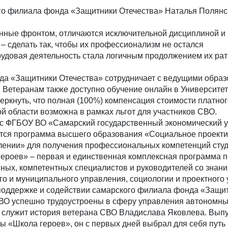
го филиала фонда «Защитники Отечества» Наталья Полянс
нные фронтом, отличаются исключительной дисциплиной и
– сделать так, чтобы их профессионализм не остался
рудовая деятельность стала логичным продолжением их рат
а «Защитники Отечества» сотрудничает с ведущими обра
 Ветеранам также доступно обучение онлайн в Университе
еркнуть, что полная (100%) компенсация стоимости платно
й области возможна в рамках льгот для участников СВО.
о с ФГБОУ ВО «Самарский государственный экономический 
ется программа высшего образования «Социальное проект
лении» для получения профессиональных компетенций сту
ероев» – первая и единственная комплексная программа п
ых, компетентных специалистов и руководителей со знани
го и муниципального управления, социологии и проектного
 поддержке и содействии самарского филиала фонда «Защи
ВО успешно трудоустроены в сферу управления автономны
служит история ветерана СВО Владислава Яковлева. Выпу
 «Школа героев», он с первых дней выбрал для себя путь 