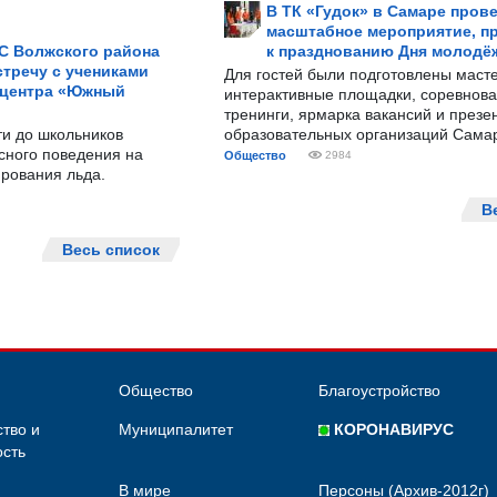
В ТК «Гудок» в Самаре пров
масштабное мероприятие, п
С Волжского района
к празднованию Дня молодё
тречу с учениками
Для гостей были подготовлены масте
 центра «Южный
интерактивные площадки, соревнова
тренинги, ярмарка вакансий и презе
ти до школьников
образовательных организаций Сама
сного поведения на
Общество
2984
рования льда.
В
Весь список
Общество
Благоустройство
тво и
Муниципалитет
КОРОНАВИРУС
сть
В мире
Персоны (Архив-2012г)