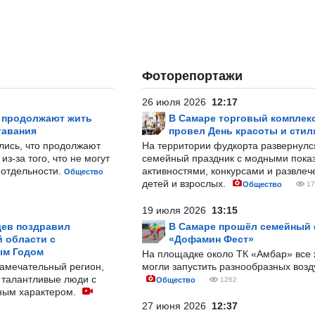
Фоторепортажи
26 июля 2026
12:17
р продолжают жить
В Самаре торговый комплек
тавания
провел День красоты и стил
лись, что продолжают
На территории фудкорта развернул
з-за того, что не могут
семейный праздник с модными показ
-отдельности.
активностями, конкурсами и развле
Общество
детей и взрослых.
Общество
17
19 июля 2026
13:15
ев поздравил
В Самаре прошёл семейный
 области с
«Дофамин Фест»
ым Годом
На площадке около ТК «Амбар» вс
замечательный регион,
могли запустить разнообразных воз
 талантливые люди с
Общество
1262
ным характером.
27 июня 2026
12:37