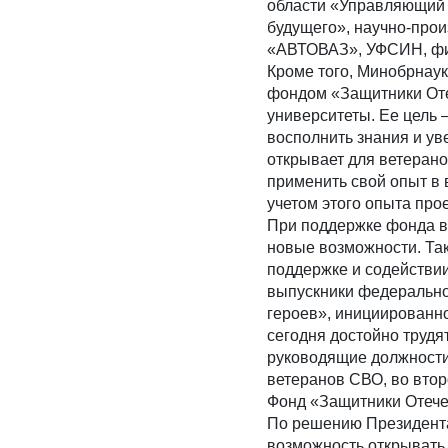
области «Управляющий ц
будущего», научно-про
«АВТОВАЗ», УФСИН, фи
Кроме того, Минобрнаук
фондом «Защитники Оте
университеты. Ее цель 
восполнить знания и у
открывает для ветеран
применить свой опыт в
учетом этого опыта пр
При поддержке фонда в
новые возможности. Так
поддержке и содействи
выпускники федерально
героев», инициированн
сегодня достойно трудя
руководящие должности
ветеранов СВО, во втор
Фонд «Защитники Отече
По решению Президента
возможность открывать