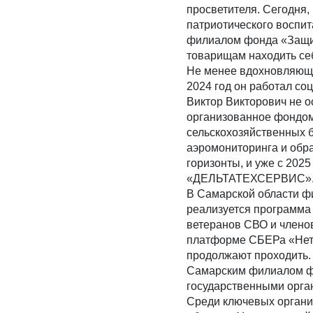
просветителя. Сегодня,
патриотического воспи
филиалом фонда «Защит
товарищам находить се
Не менее вдохновляющий
2024 год он работал с
Виктор Викторович не о
организованное фондом
сельскохозяйственных 
аэромониторинга и обр
горизонты, и уже с 202
«ДЕЛЬТАТЕХСЕРВИС»
В Самарской области ф
реализуется программа 
ветеранов СВО и членов
платформе СБЕРа «Нето
продолжают проходить
Самарским филиалом фо
государственными орга
Среди ключевых органи