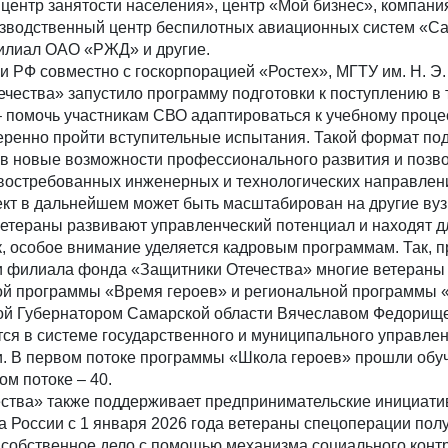
ентр занятости населения», ​центр «Мой бизнес», компани
изводственный центр беспилотных авиационных систем «С
лиал ОАО «РЖД» и другие.
и РФ совместно с госкорпорацией «Ростех», МГТУ им. Н. Э
чества» запустило программу подготовки к поступлению в 
– помочь участникам СВО адаптироваться к учебному процес
веренно пройти вступительные испытания. Такой формат по
ов новые возможности профессионального развития и позв
 востребованных инженерных и технологических направлен
оект в дальнейшем может быть масштабирован на другие ву
етераны развивают управленческий потенциал и находят д
, особое внимание уделяется кадровым программам. Так, п
и филиала фонда «Защитники Отечества» многие ветераны
й программы «Время героев» и региональной программы 
ой Губернатором Самарской области Вячеславом Федорищ
тся в системе государственного и муниципального управле
. В первом потоке программы «Школа героев» прошли обу
ом потоке – 40.
ства» также поддерживает предпринимательские инициати
 России с 1 января 2026 года ветераны спецоперации пол
 собственное дело с помощью механизма социального контр