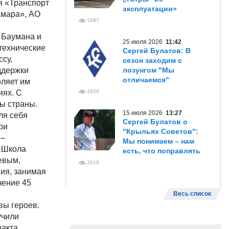
я «Транспорт
эксплуатации»
амара», АО
1097
. Баумана и
25 июля 2026
11:42
технические
Сергей Булатов: В
су,
сезон заходим с
ддержки
лозунгом "Мы
отличаемся"
оляет им
иях. С
1829
зы страны.
15 июля 2026
13:27
ля себя
Сергей Булатов о
ри
"Крыльях Советов":
 –
Мы понимаем – нам
«Школа
есть, что поправлять
евым,
2019
ния, занимая
чение 45
Весь список
вы героев.
учили
акта.