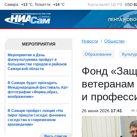
Самара
+13
°C, Тольятти
+14
°C
Курсы валют ЦБ РФ:
USD
8
ЛЕНТА НОВО
Новости
Общество
МЕРОПРИЯТИЯ
Образование
Культу
Мероприятия в День
физкультурника пройдут в
большинстве городов и районов
Фонд «Защ
Самарской области
ветеранам
В Самаре будет проходить
Международный фестиваль Арт-
фотографии «Форма,образ,
и професс
воображение»
26 июня 2026
17:41
В Самаре пройдет лекция «На
пирог пришли соседи: феномен
соседства в современном
краеведении»
Весь список