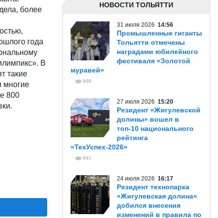
НОВОСТИ ТОЛЬЯТТИ
дела, более
31 июля 2026
14:56
остью,
Промышленные гиганты
ошлого года
Тольятти отмечены
наградами юбилейного
иональному
фестиваля «Золотой
илимпикс». В
муравей»
т такие
988
и многие
е 800
27 июля 2026
15:20
вки.
Резидент «Жигулевской
долины» вошел в
топ-10 национального
рейтинга
«ТехУспех-2026»
991
24 июля 2026
16:17
Резидент технопарка
«Жигулевская долина»
добился внесения
изменений в правила по