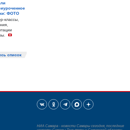
ели
риуроченное
жи: ФОТО
р-классы,
ния,
нтации
ры.
есь список
НИА Самара - новости Самары сегодня, последние