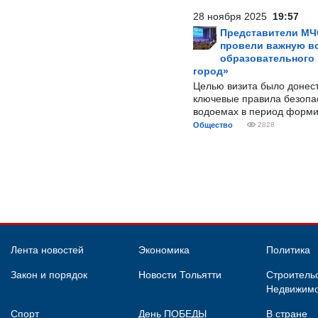
28 ноября 2025
19:57
Представители МЧ
провели важную вс
образовательного
город»
Целью визита было донес
ключевые правила безопа
водоемах в период форми
Общество
2828
Лента новостей
Экономика
Политика
Закон и порядок
Новости Тольятти
Строительс
Недвижимо
Спорт
День ПОБЕДЫ
В стране