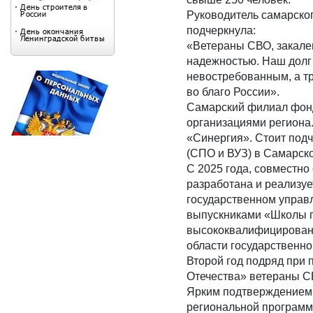
Руководитель самарско
подчеркнула:
«Ветераны СВО, закале
надежностью. Наш долг 
невостребованным, а т
во благо России».
Самарский филиал фонд
организациями региона.
«Синергия». Стоит подч
(СПО и ВУЗ) в Самарско
С 2025 года, совместн
разработана и реализу
государственном управ
выпускниками «Школы г
высококвалифицированн
области государственно
Второй год подряд при
Отечества» ветераны С
Ярким подтверждением 
региональной программы