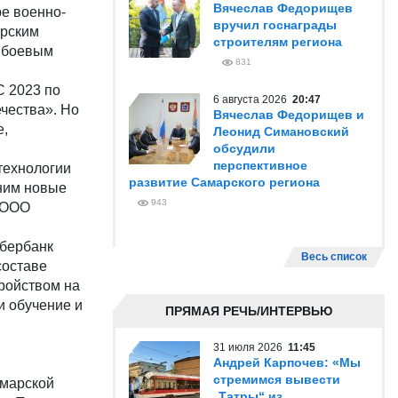
Вячеслав Федорищев
ре военно-
вручил госнаграды
арским
строителям региона
я боевым
831
С 2023 по
6 августа 2026
20:47
чества». Но
Вячеслав Федорищев и
е,
Леонид Симановский
обсудили
перспективное
технологии
развитие Самарского региона
 ним новые
943
и ООО
Сбербанк
Весь список
составе
тройством на
и обучение и
ПРЯМАЯ РЕЧЬ/ИНТЕРВЬЮ
31 июля 2026
11:45
Андрей Карпочев: «Мы
стремимся вывести
амарской
„Татры“ из