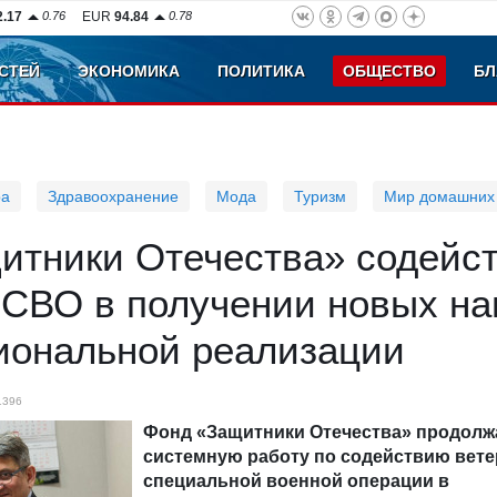
2.17
0.76
EUR
94.84
0.78
СТЕЙ
ЭКОНОМИКА
ПОЛИТИКА
ОБЩЕСТВО
БЛ
ра
Здравоохранение
Мода
Туризм
Мир домашних
итники Отечества» содейст
 СВО в получении новых на
иональной реализации
1396
Фонд «Защитники Отечества» продолж
системную работу по содействию вет
специальной военной операции в