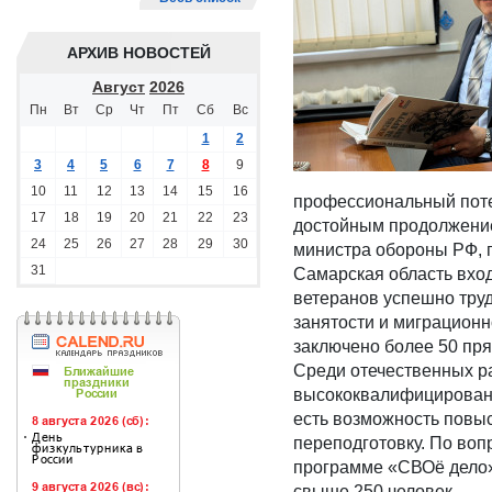
АРХИВ НОВОСТЕЙ
Август
2026
Пн
Вт
Ср
Чт
Пт
Сб
Вс
1
2
3
4
5
6
7
8
9
10
11
12
13
14
15
16
профессиональный потен
17
18
19
20
21
22
23
достойным продолжением
24
25
26
27
28
29
30
министра обороны РФ, 
31
Самарская область вход
ветеранов успешно труд
занятости и миграцион
заключено более 50 пр
Среди отечественных р
высококвалифицированн
есть возможность повы
переподготовку. По воп
программе «СВОё дело»
свыше 250 человек.