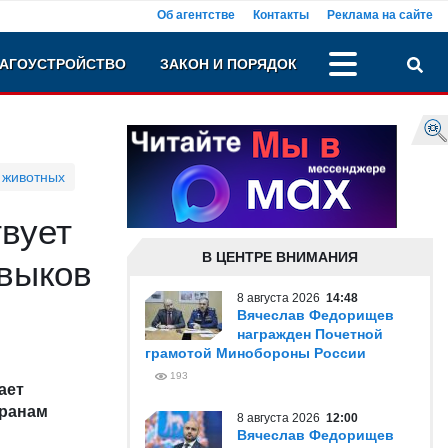
Об агентстве
Контакты
Реклама на сайте
АГОУСТРОЙСТВО
ЗАКОН И ПОРЯДОК
 животных
вует
В ЦЕНТРЕ ВНИМАНИЯ
выков
8 августа 2026
14:48
Вячеслав Федорищев
награжден Почетной
грамотой Минобороны России
193
ает
еранам
8 августа 2026
12:00
Вячеслав Федорищев