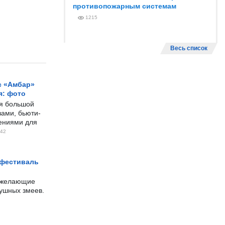
противопожарным системам
1215
Весь список
с «Амбар»
я: фото
ся большой
ами, бьюти-
чениями для
42
 фестиваль
е желающие
душных змеев.