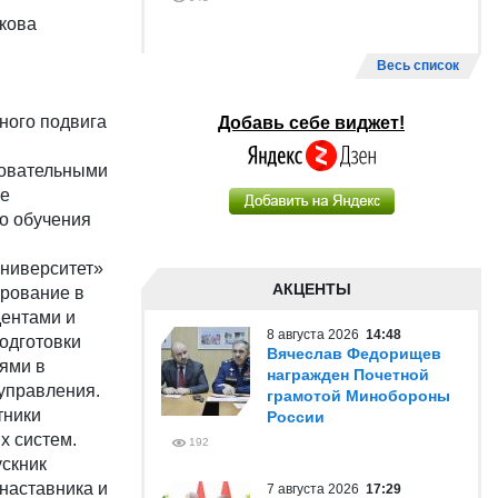
кова
Весь список
ного подвига
Добавь себе виджет!
зовательными
те
го обучения
университет»
АКЦЕНТЫ
ирование в
дентами и
8 августа 2026
14:48
одготовки
Вячеслав Федорищев
ями в
награжден Почетной
 управления.
грамотой Минобороны
тники
России
х систем.
192
скник
наставника и
7 августа 2026
17:29