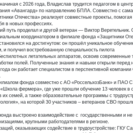
 начиная с 2026 года, Владислав трудится педагогом в цент
тания «Авангард» по направлению БПЛА. Совместно с сам
ники Отечества» реализует совместные проекты, помога
бя в новых профессиях.
 путь проделал и другой ветеран — Виктор Веретельник. 
оциальным координатором в филиале фонда «Защитники Оте
становился на достигнутом: он прошёл уникальное обучени
, и получил востребованную специальность пилота
беспилотных летательных аппаратов, освоив современные 
аботки полей. Полученные знания и навыки открыли перед
5 года он работает специалистом в перспективной компани
.
илиалом фонда совместно с АО «РоссельхозБанк» и ПАО 
«Школа фермера», где уже прошли обучение 13 человек в 
 их семей, а также образовательные программы с трудоус
логия», на которой 30 участников – ветеранов СВО прошл
.
нда выстроено взаимодействие с государственными и не
низациями, крупными работодателями в регионе.
заций, оказывающих содействие в трудоустройстве: ГКУ С