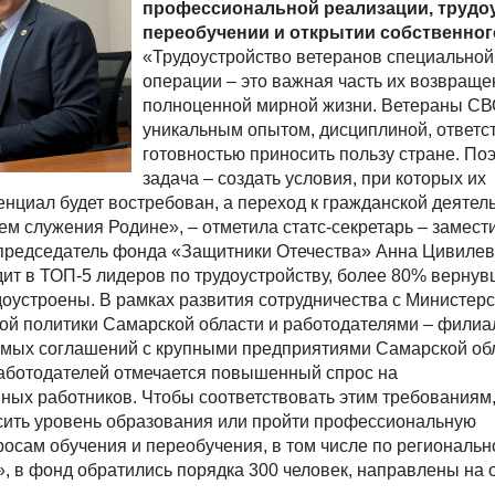
профессиональной реализации, трудоу
переобучении и открытии собственног
«Трудоустройство ветеранов специальной
операции – это важная часть их возвраще
полноценной мирной жизни. Ветераны СВ
уникальным опытом, дисциплиной, ответс
готовностью приносить пользу стране. По
задача – создать условия, при которых их
циал будет востребован, а переход к гражданской деятель
 служения Родине», – отметила статс-секретарь – замест
председатель фонда «Защитники Отечества» Анна Цивилев
ит в ТОП-5 лидеров по трудоустройству, более 80% верну
оустроены. В рамках развития сотрудничества с Министерс
ной политики Самарской области и работодателями – фили
ямых соглашений с крупными предприятиями Самарской об
аботодателей отмечается повышенный спрос на
ых работников. Чтобы соответствовать этим требованиям,
сить уровень образования или пройти профессиональную
росам обучения и переобучения, в том числе по региональн
, в фонд обратились порядка 300 человек, направлены на 