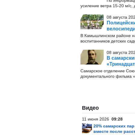
По информаци
усиление ветра 15-20 м/с, 
08 августа 20
Полицейски
велосипеди
В Камышлинском районе на
воспитанников детских сад
08 августа 20
В самарски
«Тринадцат
Самарское отделение Союз
документального фильма «
Видео
11 июня 2026
09:28
20% самарских па
вместе после расс