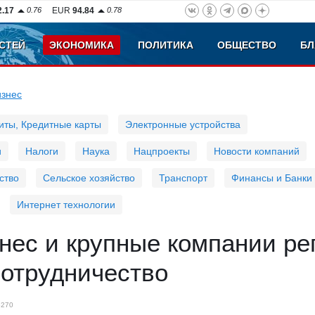
2.17
0.76
EUR
94.84
0.78
СТЕЙ
ЭКОНОМИКА
ПОЛИТИКА
ОБЩЕСТВО
БЛ
изнес
иты, Кредитные карты
Электронные устройства
и
Налоги
Наука
Нацпроекты
Новости компаний
ство
Сельское хозяйство
Транспорт
Финансы и Банки
Интернет технологии
нес и крупные компании ре
сотрудничество
5270