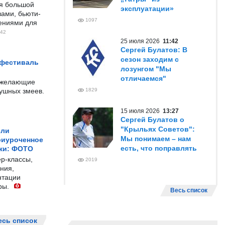
ся большой
эксплуатации»
ами, бьюти-
1097
чениями для
42
25 июля 2026
11:42
Сергей Булатов: В
сезон заходим с
 фестиваль
лозунгом "Мы
отличаемся"
е желающие
душных змеев.
1829
15 июля 2026
13:27
Сергей Булатов о
"Крыльях Советов":
ели
Мы понимаем – нам
риуроченное
есть, что поправлять
жи: ФОТО
р-классы,
2019
ния,
нтации
ры.
Весь список
есь список