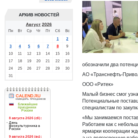
АРХИВ НОВОСТЕЙ
Август
2026
Пн
Вт
Ср
Чт
Пт
Сб
Вс
1
2
3
4
5
6
7
8
9
10
11
12
13
14
15
16
17
18
19
20
21
22
23
обозначили два потенци
24
25
26
27
28
29
30
АО «Транснефть-Приво
31
ООО «Ритек»
Малый бизнес смог узна
Потенциальные поставщ
специалистам по закупк
«Мы занимаемся постав
Работаем как с небольш
ярмарки кооперации жд
а на долгосрочную рабо