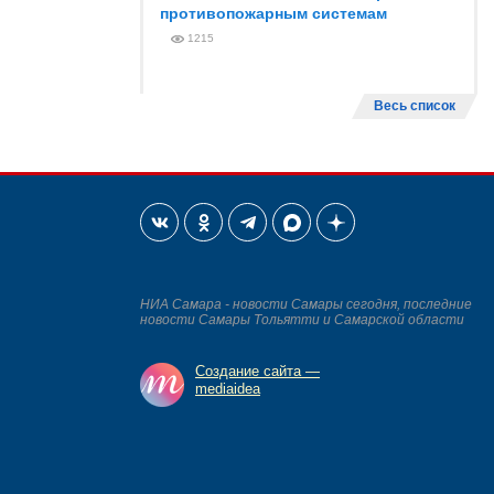
противопожарным системам
1215
Весь список
НИА Самара - новости Самары сегодня, последние
новости Самары Тольятти и Самарской области
Создание сайта —
mediaidea