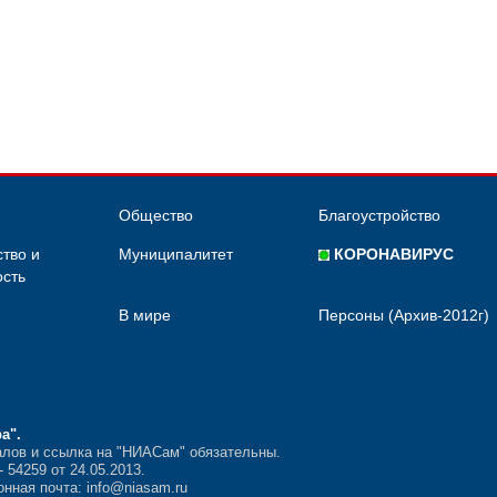
Общество
Благоустройство
тво и
Муниципалитет
КОРОНАВИРУС
сть
В мире
Персоны (Архив-2012г)
ра"
.
лов и ссылка на "НИАСам" обязательны.
54259 от 24.05.2013.
нная почта: info@niasam.ru