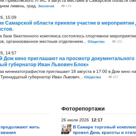
и Приволжского УГМС 9 августа местами в Самарской области ожи
днем ливень, град.
Экология
133
26, 15:09
е Самарской области приняли участие в мероприятии
стов.
 базе биатлонного комплекса состоялось спортивное мероприяти
ов, организованное местным отделением...
Общество
150
26, 14:57
й Дом кино приглашают на просмотр документального
ый губернатор Иван Львович Блок»
а кинематографистов приглашает 18 августа в 17:00 в Дом кино н
Тринадцатый губернатор Иван Львович...
Общество
227
Фоторепортажи
26 июля 2026
12:17
р продолжают жить
В Самаре торговый комплек
тавания
провел День красоты и стил