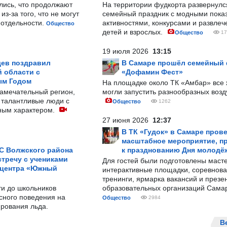
лись, что продолжают
На территории фудкорта развернул
з-за того, что не могут
семейный праздник с модными показ
-отдельности.
активностями, конкурсами и развле
Общество
детей и взрослых.
Общество
17
19 июля 2026
13:15
ев поздравил
В Самаре прошёл семейный
 области с
«Дофамин Фест»
ым Годом
На площадке около ТК «Амбар» вс
замечательный регион,
могли запустить разнообразных воз
 талантливые люди с
Общество
1262
ным характером.
27 июня 2026
12:37
В ТК «Гудок» в Самаре пров
масштабное мероприятие, п
С Волжского района
к празднованию Дня молодё
тречу с учениками
Для гостей были подготовлены масте
 центра «Южный
интерактивные площадки, соревнова
тренинги, ярмарка вакансий и презе
ти до школьников
образовательных организаций Сама
сного поведения на
Общество
2984
рования льда.
В