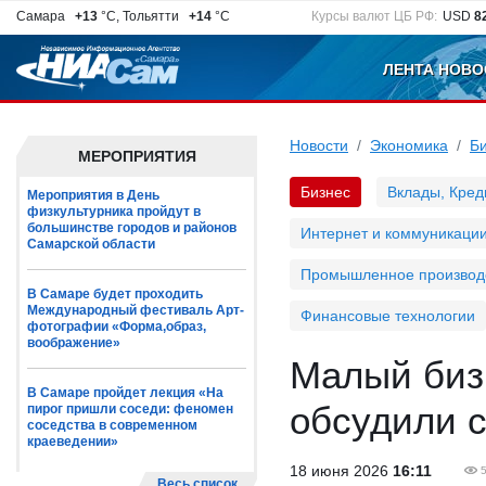
Самара
+13
°C, Тольятти
+14
°C
Курсы валют ЦБ РФ:
USD
8
ЛЕНТА НОВО
Новости
Экономика
Б
МЕРОПРИЯТИЯ
Бизнес
Вклады, Кред
Мероприятия в День
физкультурника пройдут в
большинстве городов и районов
Интернет и коммуникаци
Самарской области
Промышленное производ
В Самаре будет проходить
Международный фестиваль Арт-
Финансовые технологии
фотографии «Форма,образ,
воображение»
Малый биз
В Самаре пройдет лекция «На
обсудили 
пирог пришли соседи: феномен
соседства в современном
краеведении»
18 июня 2026
16:11
Весь список