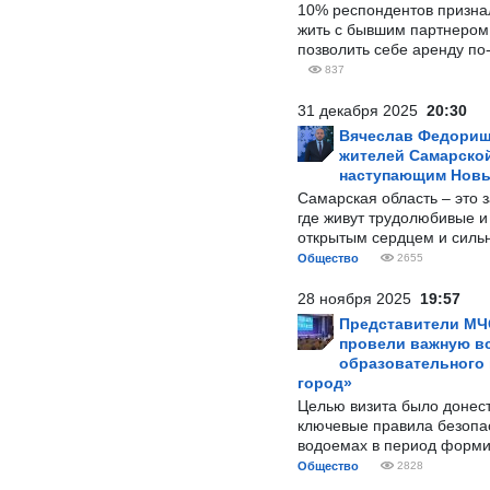
10% респондентов призна
жить с бывшим партнером и
позволить себе аренду по
837
31 декабря 2025
20:30
Вячеслав Федорищ
жителей Самарской
наступающим Нов
Самарская область – это 
где живут трудолюбивые и
открытым сердцем и силь
Общество
2655
28 ноября 2025
19:57
Представители МЧ
провели важную вс
образовательного
город»
Целью визита было донес
ключевые правила безопа
водоемах в период форми
Общество
2828