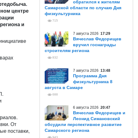
обратился к жителям
фтедобыча.
Самарской области по случаю Дня
чном центре
физкультурника
рации
715
региона и
7 августа 2026
17:29
Вячеслав Федорищев
 инициативе
вручил госнаграды
строителям региона
оварах
832
7 августа 2026
13:48
Программа Дня
физкультурника 8
августа в Самаре
П.
688
и
6 августа 2026
20:47
Вячеслав Федорищев и
риалов.
Леонид Симановский
вки. От
обсудили перспективное развитие
Самарского региона
ые поставки,
943