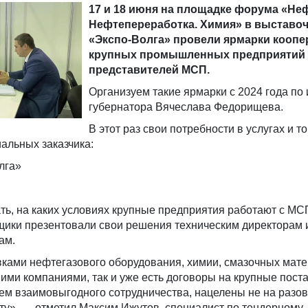
17 и 18 июня на площадке форума «Не
Нефтепереработка. Химия» в выставо
«Экспо-Волга» провели ярмарки коопе
крупных промышленных предприятий 
представителей МСП.
Организуем такие ярмарки с 2024 года по
губернатора Вячеслава Федорищева.
В этот раз свои потребности в услугах и т
альных заказчика:
лга»
ть, на каких условиях крупные предприятия работают с МС
ики презентовали свои решения техническим директорам 
ам.
ками нефтегазового оборудования, химии, смазочных мате
ими компаниями, так и уже есть договоры на крупные поста
ем взаимовыгодного сотрудничества, нацелены не на разов
ту», — отметил Максим Ижутов, специалист по тендерному