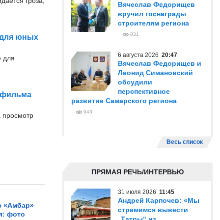
дается гроза,
Вячеслав Федорищев
вручил госнаграды
строителям региона
831
 для юных
6 августа 2026
20:47
е для
Вячеслав Федорищев и
Леонид Симановский
обсудили
перспективное
 фильма
развитие Самарского региона
943
а просмотр
Весь список
ПРЯМАЯ РЕЧЬ/ИНТЕРВЬЮ
31 июля 2026
11:45
Андрей Карпочев: «Мы
с «Амбар»
стремимся вывести
я: фото
„Татры“ из