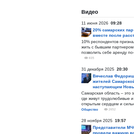
Видео
11 июня 2026
09:28
20% самарских па
вместе после расс
10% респондентов призна
жить с бывшим партнером и
позволить себе аренду по
835
31 декабря 2025
20:30
Вячеслав Федорищ
жителей Самарской
наступающим Нов
Самарская область – это 
где живут трудолюбивые и
открытым сердцем и силь
Общество
2652
28 ноября 2025
19:57
Представители МЧ
провели важную вс