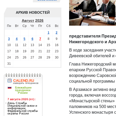
АРХИВ НОВОСТЕЙ
Август
2026
Пн
Вт
Ср
Чт
Пт
Сб
Вс
1
2
представителя Прези
3
4
5
6
7
8
9
Нижегородского и Арз
10
11
12
13
14
15
16
В ходе заседания участ
17
18
19
20
21
22
23
Дивеевской обителей и
24
25
26
27
28
29
30
31
Глава Нижегородский м
епархии Русской Правос
возрождению Саровской 
социальной программы
В Арзамасе активно вед
города, включая воссоз
«Монастырской стены» 
паломников на 500 мест
Успенского монастыря 