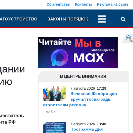
Об агентстве
Контакты
Реклама на сайте
АГОУСТРОЙСТВО
ЗАКОН И ПОРЯДОК
дании
В ЦЕНТРЕ ВНИМАНИЯ
нию
7 августа 2026
17:29
Вячеслав Федорищев
вручил госнаграды
строителям региона
314
аместитель
нта РФ
7 августа 2026
13:48
Программа Дня