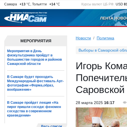
Самара
+13
°C, Тольятти
+14
°C
Курсы валют ЦБ РФ:
USD
8
ЛЕНТА НОВО
Новости
Политика
МЕРОПРИЯТИЯ
Выборы в Самарской обл
Мероприятия в День
физкультурника пройдут в
большинстве городов и районов
Игорь Кома
Самарской области
Попечител
В Самаре будет проходить
Международный фестиваль Арт-
фотографии «Форма,образ,
Саровской
воображение»
28 марта 2025
16:17
В Самаре пройдет лекция «На
пирог пришли соседи: феномен
соседства в современном
краеведении»
Весь список