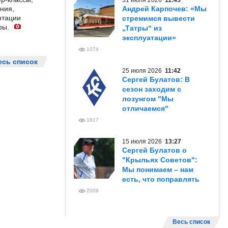
31 июля 2026
11:45
ния,
Андрей Карпочев: «Мы
нтации
стремимся вывести
ры.
„Татры“ из
эксплуатации»
1074
есь список
25 июля 2026
11:42
Сергей Булатов: В
сезон заходим с
лозунгом "Мы
отличаемся"
1817
15 июля 2026
13:27
Сергей Булатов о
"Крыльях Советов":
Мы понимаем – нам
есть, что поправлять
2009
Весь список