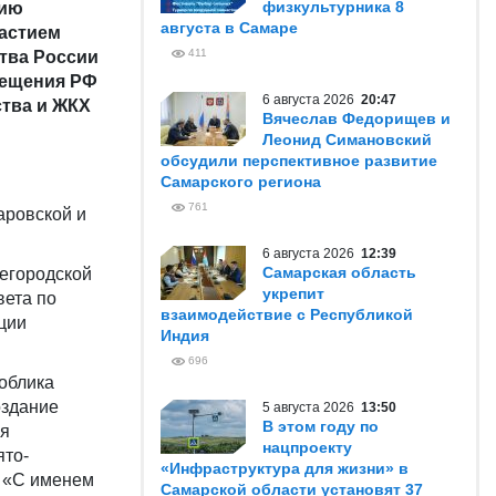
физкультурника 8
нию
августа в Самаре
частием
411
тва России
вещения РФ
6 августа 2026
20:47
ства и ЖКХ
Вячеслав Федорищев и
Леонид Симановский
обсудили перспективное развитие
Самарского региона
761
аровской и
6 августа 2026
12:39
Самарская область
жегородской
укрепит
вета по
взаимодействие с Республикой
ции
Индия
696
облика
оздание
5 августа 2026
13:50
В этом году по
ля
нацпроекту
ято-
«Инфраструктура для жизни» в
ы «С именем
Самарской области установят 37