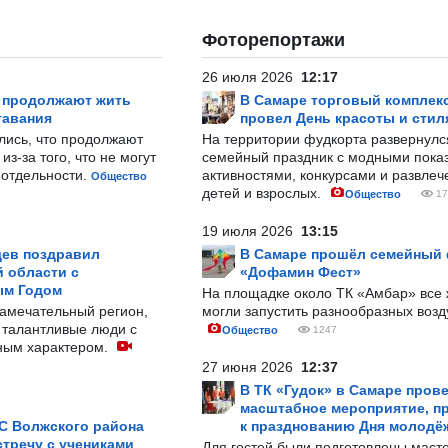
Фоторепортажи
26 июля 2026
12:17
р продолжают жить
В Самаре торговый комплек
тавания
провел День красоты и стил
лись, что продолжают
На территории фудкорта развернул
з-за того, что не могут
семейный праздник с модными показ
-отдельности.
активностями, конкурсами и развле
Общество
детей и взрослых.
Общество
17
19 июля 2026
13:15
ев поздравил
В Самаре прошёл семейный
 области с
«Дофамин Фест»
ым Годом
На площадке около ТК «Амбар» вс
замечательный регион,
могли запустить разнообразных воз
 талантливые люди с
Общество
1247
ным характером.
27 июня 2026
12:37
В ТК «Гудок» в Самаре пров
масштабное мероприятие, п
С Волжского района
к празднованию Дня молодё
тречу с учениками
Для гостей были подготовлены масте