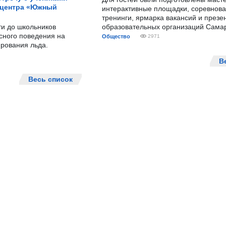
 центра «Южный
интерактивные площадки, соревнова
тренинги, ярмарка вакансий и презе
ти до школьников
образовательных организаций Сама
сного поведения на
Общество
2971
рования льда.
В
Весь список