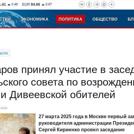
1.41
0.48
EUR
94.06
0.87
СТЕЙ
ЭКОНОМИКА
ПОЛИТИКА
ОБЩЕСТВО
БЛ
асти
ров принял участие в засе
ьского совета по возрожде
 и Дивеевской обителей
3688
27 марта 2025 года в Москве первый з
руководителя администрации Президе
Сергей Кириенко провел заседание