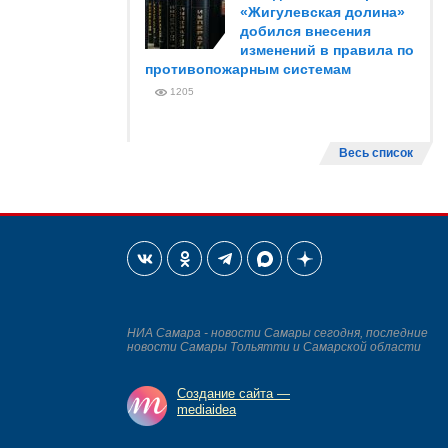
«Жигулевская долина»
добился внесения
изменений в правила по
противопожарным системам
1205
Весь список
НИА Самара - новости Самары сегодня, последние
новости Самары Тольятти и Самарской области
Создание сайта —
mediaidea