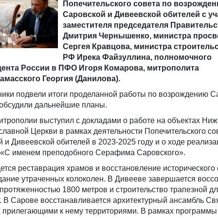
Попечительского совета по возрожде
Саровской и Дивеевской обителей с у
заместителя председателя Правительс
Дмитрия Чернышенко, министра прос
Сергея Кравцова, министра строитель
РФ Ирека Файзуллина, полномочного
дента России в ПФО Игоря Комарова, митрополита
амасского Георгия (Данилова).
ники подвели итоги проделанной работы по возрождению С
 обсудили дальнейшие планы.
итрополии выступил с докладами о работе на объектах Ни
лавной Церкви в рамках деятельности Попечительского со
и Дивеевской обителей в 2023-2025 году и о ходе реализа
 «С именем преподобного Серафима Саровского».
ется реставрация храмов и восстановление исторического 
дание утраченных колоколен. В Дивееве завершается восс
протяженностью 1800 метров и строительство трапезной д
. В Сарове восстанавливается архитектурный ансамбль Св
с прилегающими к нему территориями. В рамках программ