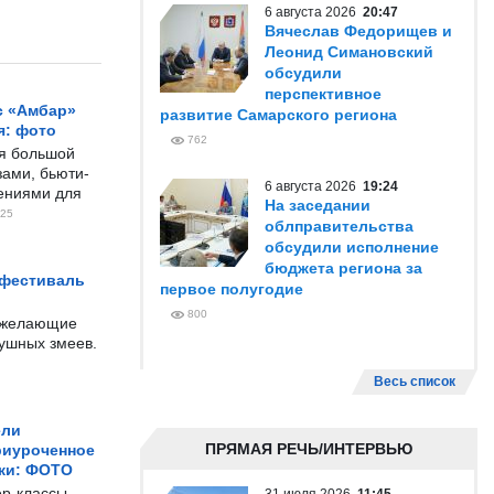
6 августа 2026
20:47
Вячеслав Федорищев и
Леонид Симановский
обсудили
перспективное
с «Амбар»
развитие Самарского региона
я: фото
762
ся большой
ами, бьюти-
6 августа 2026
19:24
чениями для
На заседании
25
облправительства
обсудили исполнение
бюджета региона за
 фестиваль
первое полугодие
800
е желающие
душных змеев.
Весь список
ели
ПРЯМАЯ РЕЧЬ/ИНТЕРВЬЮ
риуроченное
жи: ФОТО
р-классы,