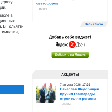
держку
светофоров
ции.
859
числе в
иционных
Весь список
. В Тольятти
 гимназия,
Добавь себе виджет!
АКЦЕНТЫ
7 августа 2026
17:29
Вячеслав Федорищев
вручил госнаграды
строителям региона
314