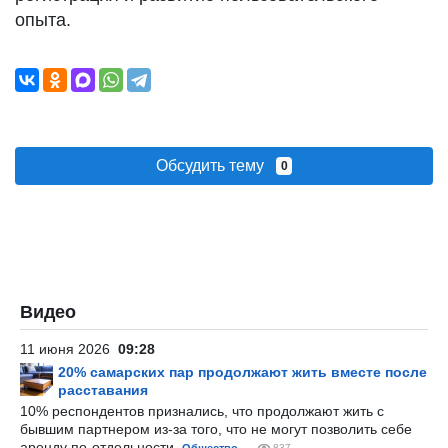
опыта.
Обсудить тему
0
Видео
11 июня 2026
09:28
20% самарских пар продолжают жить вместе после
расставания
10% респондентов признались, что продолжают жить с
бывшим партнером из-за того, что не могут позволить себе
аренду по-отдельности.
Общество
837