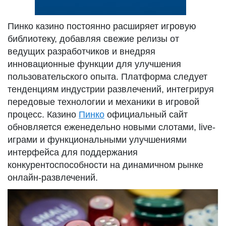
Пинко казино постоянно расширяет игровую
библиотеку, добавляя свежие релизы от
ведущих разработчиков и внедряя
инновационные функции для улучшения
пользовательского опыта. Платформа следует
тенденциям индустрии развлечений, интегрируя
передовые технологии и механики в игровой
процесс. Казино
Пинко
официальный сайт
обновляется еженедельно новыми слотами, live-
играми и функциональными улучшениями
интерфейса для поддержания
конкурентоспособности на динамичном рынке
онлайн-развлечений.