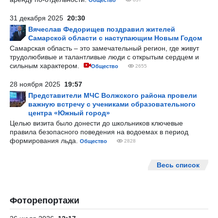
31 декабря 2025
20:30
Вячеслав Федорищев поздравил жителей
Самарской области с наступающим Новым Годом
Самарская область – это замечательный регион, где живут
трудолюбивые и талантливые люди с открытым сердцем и
сильным характером.
Общество
2655
28 ноября 2025
19:57
Представители МЧС Волжского района провели
важную встречу с учениками образовательного
центра «Южный город»
Целью визита было донести до школьников ключевые
правила безопасного поведения на водоемах в период
формирования льда.
Общество
2828
Весь список
Фоторепортажи