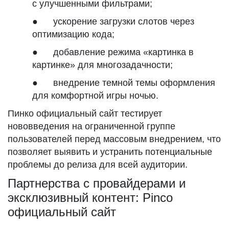
с улучшенными фильтрами;
● ускорение загрузки слотов через
оптимизацию кода;
● добавление режима «картинка в
картинке» для многозадачности;
● внедрение темной темы оформления
для комфортной игры ночью.
Пинко официальный сайт тестирует
нововведения на ограниченной группе
пользователей перед массовым внедрением, что
позволяет выявить и устранить потенциальные
проблемы до релиза для всей аудитории.
Партнерства с провайдерами и
эксклюзивный контент: Pinco
официальный сайт