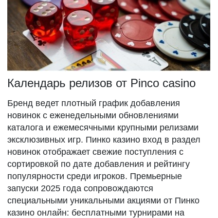
Календарь релизов от Pinco casino
Бренд ведет плотный график добавления
новинок с еженедельными обновлениями
каталога и ежемесячными крупными релизами
эксклюзивных игр. Пинко казино вход в раздел
новинок отображает свежие поступления с
сортировкой по дате добавления и рейтингу
популярности среди игроков. Премьерные
запуски 2025 года сопровождаются
специальными уникальными акциями от Пинко
казино онлайн: бесплатными турнирами на