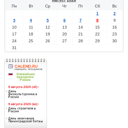
Пн
Вт
Ср
Чт
Пт
Сб
Вс
1
2
3
4
5
6
7
8
9
10
11
12
13
14
15
16
17
18
19
20
21
22
23
24
25
26
27
28
29
30
31