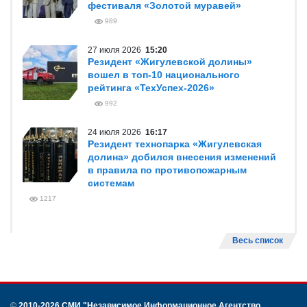
фестиваля «Золотой муравей»
989
27 июля 2026
15:20
Резидент «Жигулевской долины»
вошел в топ-10 национального
рейтинга «ТехУспех-2026»
992
24 июля 2026
16:17
Резидент технопарка «Жигулевская
долина» добился внесения изменений
в правила по противопожарным
системам
1217
Весь список
©
2010-2026 СМИ
"Независимое Информационное Агентство