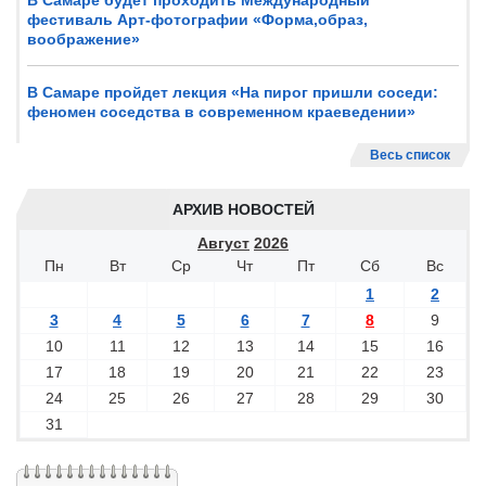
В Самаре будет проходить Международный
фестиваль Арт-фотографии «Форма,образ,
воображение»
В Самаре пройдет лекция «На пирог пришли соседи:
феномен соседства в современном краеведении»
Весь список
АРХИВ НОВОСТЕЙ
Август
2026
Пн
Вт
Ср
Чт
Пт
Сб
Вс
1
2
3
4
5
6
7
8
9
10
11
12
13
14
15
16
17
18
19
20
21
22
23
24
25
26
27
28
29
30
31