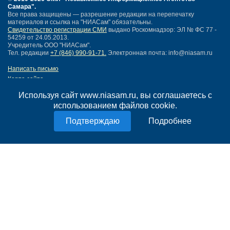
Самара"
.
Все права защищены — разрешение редакции на перепечатку
материалов и ссылка на "НИАСам" обязательны.
Свидетельство регистрации СМИ
выдано Роскомнадзор: ЭЛ № ФС 77 -
54259 от 24.05.2013.
Учредитель ООО "НИАСам".
Тел. редакции
+7 (846) 990-91-71.
Электронная почта: info@niasam.ru
Написать письмо
Карта сайта
Нашли ошибку?
Используя сайт www.niasam.ru, вы соглашаетесь с
Политика конфиденциальности
использованием файлов cookie.
Согласие на обработку персональных данных
18+
Подробнее
НИА Самара - новости Самары сегодня, последние новости Самары
Тольятти и Самарской области
Создание сайта —
mediaidea