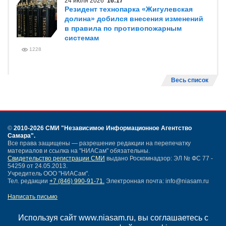
24 июля 2026
16:17
Резидент технопарка «Жигулевская
долина» добился внесения изменений
в правила по противопожарным
системам
1228
Весь список
©
2010-2026 СМИ
"Независимое Информационное Агентство
Самара"
.
Все права защищены — разрешение редакции на перепечатку
материалов и ссылка на "НИАСам" обязательны.
Свидетельство регистрации СМИ
выдано Роскомнадзор: ЭЛ № ФС 77 -
54259 от 24.05.2013.
Учредитель ООО "НИАСам".
Тел. редакции
+7 (846) 990-91-71.
Электронная почта: info@niasam.ru
Написать письмо
Карта сайта
Нашли ошибку?
Используя сайт www.niasam.ru, вы соглашаетесь с