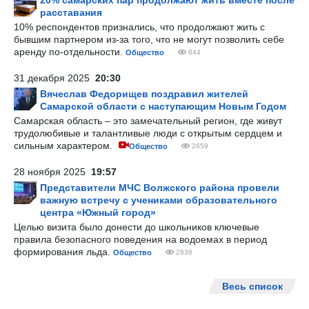
20% самарских пар продолжают жить вместе после
расставания
10% респондентов признались, что продолжают жить с
бывшим партнером из-за того, что не могут позволить себе
аренду по-отдельности.
Общество
844
31 декабря 2025
20:30
Вячеслав Федорищев поздравил жителей
Самарской области с наступающим Новым Годом
Самарская область – это замечательный регион, где живут
трудолюбивые и талантливые люди с открытым сердцем и
сильным характером.
Общество
2659
28 ноября 2025
19:57
Представители МЧС Волжского района провели
важную встречу с учениками образовательного
центра «Южный город»
Целью визита было донести до школьников ключевые
правила безопасного поведения на водоемах в период
формирования льда.
Общество
2836
Весь список