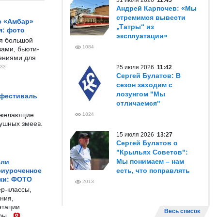
31 июля 2026
11:45
Андрей Карпочев: «Мы
стремимся вывести
с «Амбар»
„Татры“ из
я: фото
эксплуатации»
ся большой
1084
ами, бьюти-
чениями для
33
25 июля 2026
11:42
Сергей Булатов: В
сезон заходим с
лозунгом "Мы
 фестиваль
отличаемся"
е желающие
1824
душных змеев.
15 июля 2026
13:27
Сергей Булатов о
"Крыльях Советов":
Мы понимаем – нам
ели
риуроченное
есть, что поправлять
жи: ФОТО
2013
р-классы,
ния,
нтации
Весь список
ры.