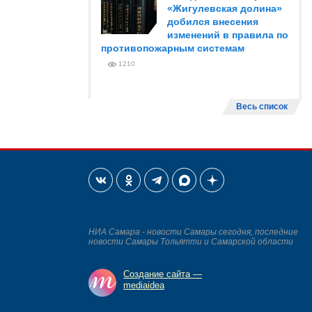
«Жигулевская долина»
добился внесения
изменений в правила по
противопожарным системам
1210
Весь список
НИА Самара - новости Самары сегодня, последние
новости Самары Тольятти и Самарской области
Создание сайта —
mediaidea