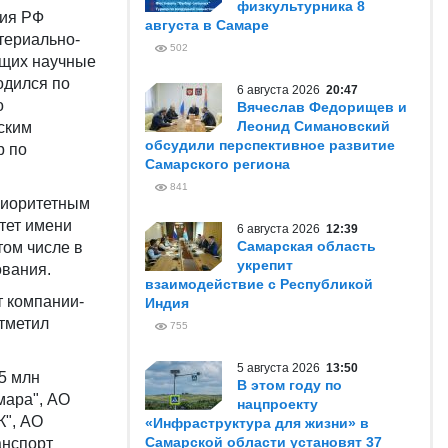
физкультурника 8
ния РФ
августа в Самаре
териально-
502
ющих научные
одился по
6 августа 2026
20:47
о
Вячеслав Федорищев и
Леонид Симановский
ским
обсудили перспективное развитие
р по
Самарского региона
841
риоритетным
тет имени
6 августа 2026
12:39
Самарская область
том числе в
укрепит
ования.
взаимодействие с Республикой
т компании-
Индия
тметил
755
5 августа 2026
13:50
5 млн
В этом году по
мара", АО
нацпроекту
К", АО
«Инфраструктура для жизни» в
Самарской области установят 37
анспорт