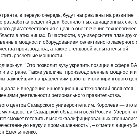
гранта, в первую очередь, будут направлены на развитие
е разработка решений для беспилотных авиационных сист
нного двигателестроения с целью обеспечения технологичес
ласти в этих нишах. В частности, в университете планирую
твенные мощности оборудованием селективного лазерного 
чества производства, а также стендовой испытательной
астить расчетные мощности.
черкнул: "Это позволит вузу укрепить позиции в сфере БА
о и в стране. Также увеличат производственные мощности и
гим важнейшим направлениям работы инжинирингового цен
енциала и внедрение инновационных технологий являются
ениями деятельности регионального правительства.
вого центра Самарского университета им. Королёва — это 
кому лидерству Самарской области и всей России. Уверен, ч
итет сможет готовить высококвалифицированных специалист
течественную науку и промышленность", – отметил вице-губ
он Емельяненко.