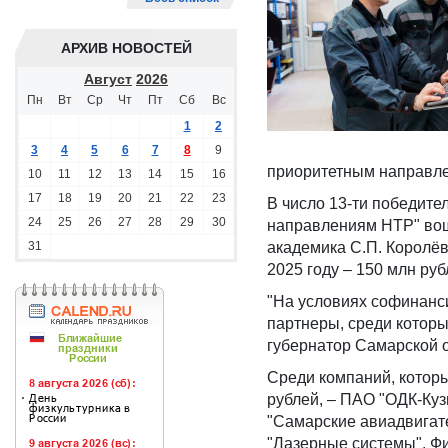
АРХИВ НОВОСТЕЙ
Август
2026
Пн
Вт
Ср
Чт
Пт
Сб
Вс
1
2
3
4
5
6
7
8
9
приоритетным направл
10
11
12
13
14
15
16
17
18
19
20
21
22
23
В число 13-ти победит
24
25
26
27
28
29
30
направлениям НТР" вош
31
академика С.П. Королёв
2025 году – 150 млн ру
"На условиях софинанси
партнеры, среди котор
губернатор Самарской 
Среди компаний, котор
рублей, – ПАО "ОДК-Куз
"Самарские авиадвигат
"Лазерные системы", Ф