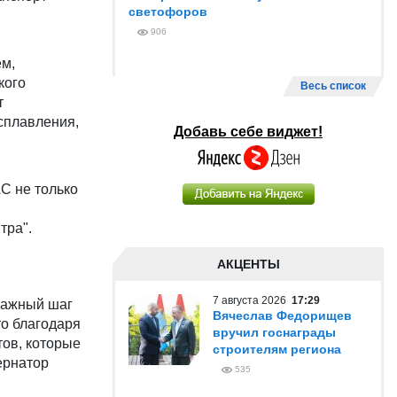
светофоров
906
ем,
кого
Весь список
т
сплавления,
Добавь себе виджет!
С не только
тра".
АКЦЕНТЫ
7 августа 2026
17:29
важный шаг
Вячеслав Федорищев
то благодаря
вручил госнаграды
ов, которые
строителям региона
ернатор
535