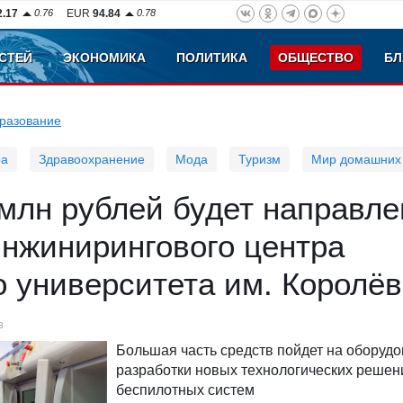
2.17
0.76
EUR
94.84
0.78
СТЕЙ
ЭКОНОМИКА
ПОЛИТИКА
ОБЩЕСТВО
БЛ
разование
ра
Здравоохранение
Мода
Туризм
Мир домашних
млн рублей будет направле
Инжинирингового центра
 университета им. Королё
3
Большая часть средств пойдет на оборуд
разработки новых технологических решен
беспилотных систем