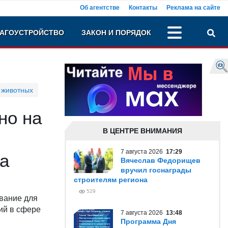
Об агентстве
Контакты
Реклама на сайте
АГОУСТРОЙСТВО
ЗАКОН И ПОРЯДОК
 животных
но на
В ЦЕНТРЕ ВНИМАНИЯ
7 августа 2026
17:29
ва
Вячеслав Федорищев
вручил госнаграды
строителям региона
529
ование для
ий в сфере
7 августа 2026
13:48
Программа Дня