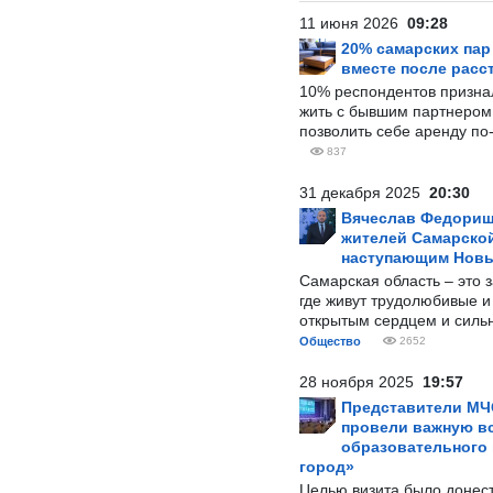
11 июня 2026
09:28
20% самарских па
вместе после расс
10% респондентов призна
жить с бывшим партнером и
позволить себе аренду по
837
31 декабря 2025
20:30
Вячеслав Федорищ
жителей Самарской
наступающим Нов
Самарская область – это 
где живут трудолюбивые и
открытым сердцем и силь
Общество
2652
28 ноября 2025
19:57
Представители МЧ
провели важную вс
образовательного
город»
Целью визита было донес