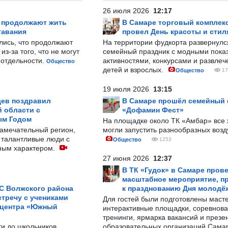
26 июля 2026
12:17
р продолжают жить
В Самаре торговый комплек
тавания
провел День красоты и стил
лись, что продолжают
На территории фудкорта развернул
з-за того, что не могут
семейный праздник с модными показ
-отдельности.
активностями, конкурсами и развле
Общество
детей и взрослых.
Общество
17
19 июля 2026
13:15
ев поздравил
В Самаре прошёл семейный
 области с
«Дофамин Фест»
ым Годом
На площадке около ТК «Амбар» вс
замечательный регион,
могли запустить разнообразных воз
 талантливые люди с
Общество
1253
ным характером.
27 июня 2026
12:37
В ТК «Гудок» в Самаре пров
масштабное мероприятие, п
С Волжского района
к празднованию Дня молодё
тречу с учениками
Для гостей были подготовлены масте
 центра «Южный
интерактивные площадки, соревнова
тренинги, ярмарка вакансий и презе
ти до школьников
образовательных организаций Сама