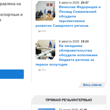
6 августа 2026
20:47
правлена на
Вячеслав Федорищев и
Леонид Симановский
нспортные и
обсудили
я
перспективное
х
развитие Самарского региона
843
6 августа 2026
19:24
На заседании
облправительства
обсудили исполнение
бюджета региона за
первое полугодие
861
Весь список
ПРЯМАЯ РЕЧЬ/ИНТЕРВЬЮ