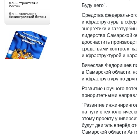
Будущего".
Средства федерального 
инфраструктуры в сфер
энергетики и газотурби
лидерства Самарской об
дооснастить производс
средствами контроля ка
инфраструктурой и нар
Вячеслав Федорищев под
в Самарской области, н
инфраструктуру по дру
Развитие научного пот
приоритетными направл
"Развитие инжиниринго
на пути к технологичес
этому проекту универс
будут двигать вперёд о
Самарской области Ант