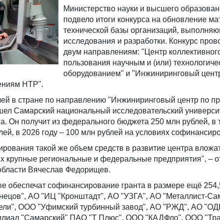
Министерство науки и высшего образова
подвело итоги конкурса на обновление ма
технической базы организаций, выполня
исследования и разработки. Конкурс пров
двум направлениям: "Центр коллективног
пользования научным и (или) технологиче
оборудованием" и "Инжиниринговый цент
ениям НТР".
елей в стране по направлению "Инжиниринговый центр по п
ел Самарский национальный исследовательский универси
а. Он получит из федерального бюджета 250 млн рублей, в 
блей, в 2026 году – 100 млн рублей на условиях софинансир
рования такой же объем средств в развитие центра вложа
ых крупные региональные и федеральные предприятия", – о
области Вячеслав Федорищев.
ые обеспечат софинансирование гранта в размере ещё 254,
нецов", АО "ИЦ "Кронштадт", АО "УЗГА", АО "Металлист-Са
ели", ООО "Уфимский турбинный завод", АО "РЖД", АО "ОД
илиал "Самарский" ПАО "Т Плюс", ООО "КАДФло", ООО "Тр