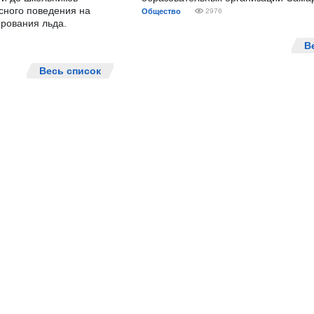
сного поведения на
Общество
2976
рования льда.
В
Весь список