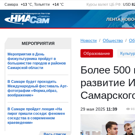
Самара
+13
°C, Тольятти
+14
°C
Курсы валют ЦБ РФ:
USD
8
ЛЕНТА НОВО
Новости
Общество
Об
МЕРОПРИЯТИЯ
Образование
Культу
Мероприятия в День
физкультурника пройдут в
большинстве городов и районов
Более 500 
Самарской области
развитие 
В Самаре будет проходить
Международный фестиваль Арт-
фотографии «Форма,образ,
Самарского
воображение»
29 мая 2025
11:39
В Самаре пройдет лекция «На
93
пирог пришли соседи: феномен
соседства в современном
краеведении»
Весь список