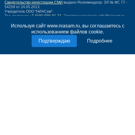
Свидетельство регистрации СМИ
выдано Роскомнадзор: ЭЛ № ФС 77 -
54259 от 24.05.2013.
Учредитель ООО "НИАСам".
Тел. редакции
+7 (846) 990-91-71.
Электронная почта: info@niasam.ru
Написать письмо
Используя сайт www.niasam.ru, вы соглашаетесь с
Карта сайта
использованием файлов cookie.
Нашли ошибку?
Подробнее
Политика конфиденциальности
Согласие на обработку персональных данных
18+
НИА Самара - новости Самары сегодня, последние новости Самары
Тольятти и Самарской области
Создание сайта —
mediaidea