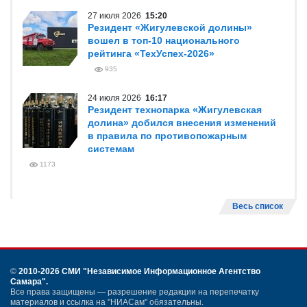
27 июля 2026
15:20
Резидент «Жигулевской долины»
вошел в топ-10 национального
рейтинга «ТехУспех-2026»
935
24 июля 2026
16:17
Резидент технопарка «Жигулевская
долина» добился внесения изменений
в правила по противопожарным
системам
1173
Весь список
©
2010-2026 СМИ
"Независимое Информационное Агентство
Самара"
.
Все права защищены — разрешение редакции на перепечатку
материалов и ссылка на "НИАСам" обязательны.