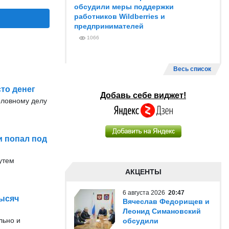
обсудили меры поддержки
работников Wildberries и
предпринимателей
1066
Весь список
то денег
Добавь себе виджет!
оловному делу
и попал под
утем
АКЦЕНТЫ
6 августа 2026
20:47
тысяч
Вячеслав Федорищев и
Леонид Симановский
льно и
обсудили