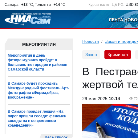
Самара
+13
°C, Тольятти
+14
°C
Курсы валют ЦБ РФ:
USD
8
ЛЕНТА НОВО
Новости
Закон и порядо
МЕРОПРИЯТИЯ
Закон
Криминал
Мероприятия в День
физкультурника пройдут в
большинстве городов и районов
В Пестрав
Самарской области
жертвой т
В Самаре будет проходить
Международный фестиваль Арт-
фотографии «Форма,образ,
воображение»
29 мая 2025
10:14
75
В Самаре пройдет лекция «На
пирог пришли соседи: феномен
соседства в современном
краеведении»
Весь список