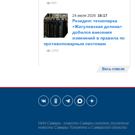
965
24 июля 2026
16:17
Резидент технопарка
«Жигулевская долина»
добился внесения
изменений в правила по
противопожарным системам
1203
Весь список
НИА Самара - новости Самары сегодня, последние
новости Самары Тольятти и Самарской области