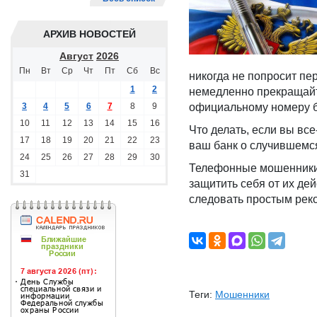
АРХИВ НОВОСТЕЙ
Август
2026
Пн
Вт
Ср
Чт
Пт
Сб
Вс
никогда не попросит пе
1
2
немедленно прекращайте
3
4
5
6
7
8
9
официальному номеру б
10
11
12
13
14
15
16
Что делать, если вы вс
17
18
19
20
21
22
23
ваш банк о случившемс
24
25
26
27
28
29
30
Телефонные мошенники 
31
защитить себя от их де
следовать простым рек
Теги:
Мошенники