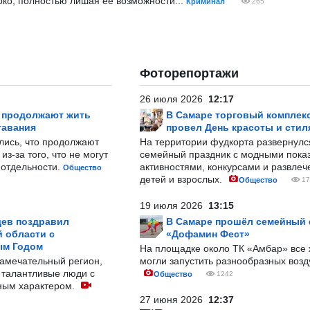
око, полностью лишая ее возможности...
Криминал
265
Фоторепортажи
26 июля 2026
12:17
р продолжают жить
В Самаре торговый комплек
тавания
провел День красоты и стил
лись, что продолжают
На территории фудкорта развернул
з-за того, что не могут
семейный праздник с модными показ
-отдельности.
активностями, конкурсами и развле
Общество
детей и взрослых.
Общество
17
19 июля 2026
13:15
ев поздравил
В Самаре прошёл семейный
 области с
«Дофамин Фест»
ым Годом
На площадке около ТК «Амбар» вс
замечательный регион,
могли запустить разнообразных воз
 талантливые люди с
Общество
1242
ным характером.
27 июня 2026
12:37