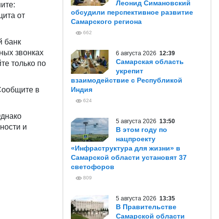
Леонид Симановский
ите:
обсудили перспективное развитие
щита от
Самарского региона
662
й банк
ьных звонках
6 августа 2026
12:39
Самарская область
те только по
укрепит
взаимодействие с Республикой
Сообщите в
Индия
624
Однако
5 августа 2026
13:50
ности и
В этом году по
нацпроекту
«Инфраструктура для жизни» в
Самарской области установят 37
светофоров
809
5 августа 2026
13:35
В Правительстве
Самарской области