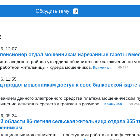
Обсудить тему
0
е
26, 12:07
 пенсионер отдал мошенникам нарезанные газеты вмес
Автозаводского района утвердила обвинительное заключение по уг
зработной жительницы - курера мошенников.
Криминал
234
6, 11:55
ц продал мошенникам доступ к свое банковской карте 
ванием данного электронного средства платежа мошенническим п
ищение денежных средств у граждан в размере...
Криминал
254
26, 09:24
й области 86-летняя сельская жительница отдала 355 
шенникам
истанционных мошенничеств — преступники работают профессиона