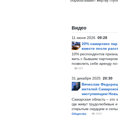
обрабатывают жертву глуб
Видео
11 июня 2026
09:28
20% самарских па
вместе после расс
10% респондентов призна
жить с бывшим партнером и
позволить себе аренду по
835
31 декабря 2025
20:30
Вячеслав Федорищ
жителей Самарской
наступающим Нов
Самарская область – это 
где живут трудолюбивые и
открытым сердцем и силь
Общество
2650