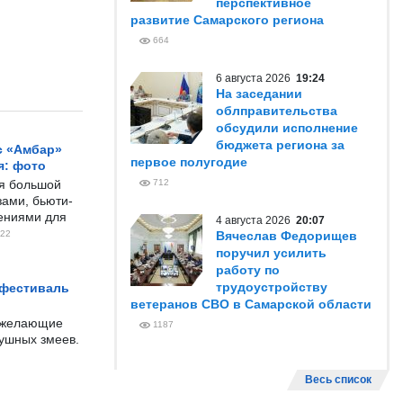
перспективное
развитие Самарского региона
664
6 августа 2026
19:24
На заседании
облправительства
обсудили исполнение
бюджета региона за
с «Амбар»
первое полугодие
я: фото
ся большой
712
ами, бьюти-
чениями для
4 августа 2026
20:07
22
Вячеслав Федорищев
поручил усилить
работу по
трудоустройству
 фестиваль
ветеранов СВО в Самарской области
е желающие
1187
душных змеев.
Весь список