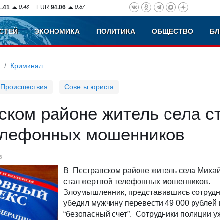
1.41
0.48
EUR
94.06
0.87
СТЕЙ
ЭКОНОМИКА
ПОЛИТИКА
ОБЩЕСТВО
БЛ
к
Криминал
Происшествия
Советы юриста
ском районе житель села с
елефонных мошенников
6
В Пестравском районе житель села Миха
стал жертвой телефонных мошенников.
Злоумышленник, представившись сотрудн
убедил мужчину перевести 49 000 рублей 
“безопасный счет”. Сотрудники полиции у