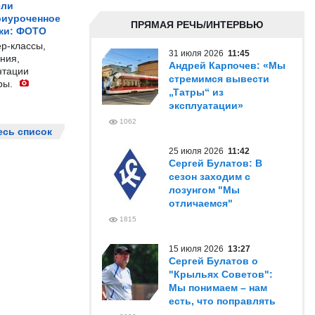
ели
риуроченное
ПРЯМАЯ РЕЧЬ/ИНТЕРВЬЮ
жи: ФОТО
р-классы,
31 июля 2026
11:45
ния,
Андрей Карпочев: «Мы
нтации
стремимся вывести
ры.
„Татры“ из
эксплуатации»
1062
есь список
25 июля 2026
11:42
Сергей Булатов: В
сезон заходим с
лозунгом "Мы
отличаемся"
1815
15 июля 2026
13:27
Сергей Булатов о
"Крыльях Советов":
Мы понимаем – нам
есть, что поправлять