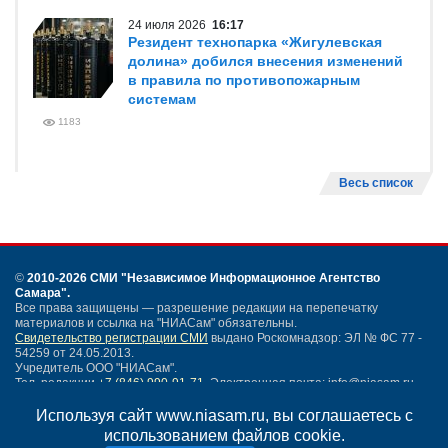
24 июля 2026
16:17
Резидент технопарка «Жигулевская
долина» добился внесения изменений
в правила по противопожарным
системам
1183
Весь список
©
2010-2026 СМИ
"Независимое Информационное Агентство
Самара"
.
Все права защищены — разрешение редакции на перепечатку
материалов и ссылка на "НИАСам" обязательны.
Свидетельство регистрации СМИ
выдано Роскомнадзор: ЭЛ № ФС 77 -
54259 от 24.05.2013.
Учредитель ООО "НИАСам".
Тел. редакции
+7 (846) 990-91-71.
Электронная почта: info@niasam.ru
Написать письмо
Используя сайт www.niasam.ru, вы соглашаетесь с
Карта сайта
использованием файлов cookie.